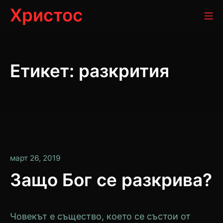
Прескачане
Христос
М
към
съдържанието
Етикет:
разкрития
януари
март 26, 2019
13,
Защо Бог се разкрива?
2020
Човекът е същество, което се състои от