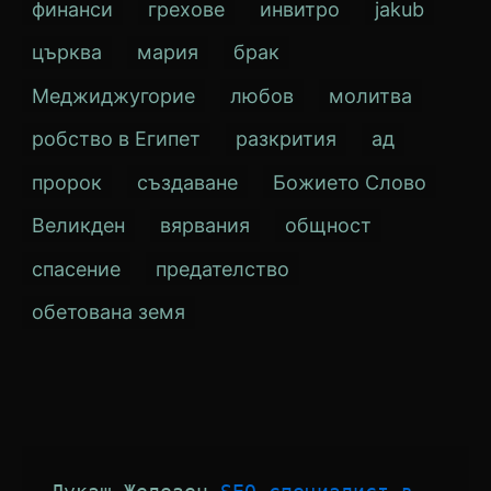
финанси
грехове
инвитро
jakub
църква
мария
брак
Меджиджугорие
любов
молитва
робство в Египет
разкрития
ад
пророк
създаване
Божието Слово
Великден
вярвания
общност
спасение
предателство
обетована земя