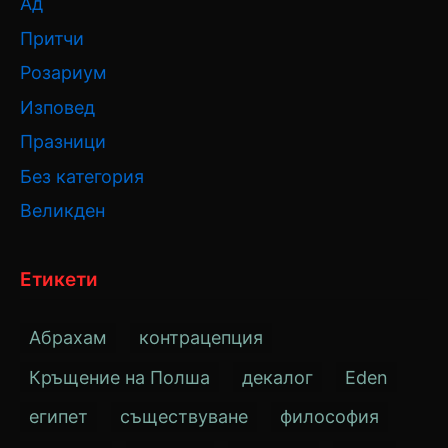
Ад
Притчи
Розариум
Изповед
Празници
Без категория
Великден
Етикети
Абрахам
контрацепция
Кръщение на Полша
декалог
Eden
египет
съществуване
философия