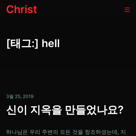
콘
Christ
모
텐
츠
로
[태그:]
hell
건
너
뛰
기
1
3월 25, 2019
월
신이 지옥을 만들었나요?
13,
2020
하나님은 우리 주변의 모든 것을 창조하셨는데, 지