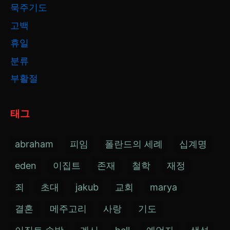
묵주기도
고백
휴일
분류
부활절
태그
abraham
피임
폴란드의 세례
십계명
eden
이집트
존재
철학
재정
죄
초대
jakub
교회
marya
결혼
메주고리
사랑
기도