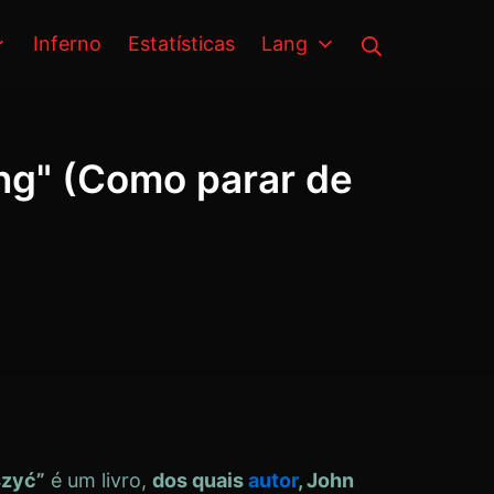
Busca
Inferno
Estatísticas
Lang
ing" (Como parar de
szyć”
é um livro,
dos quais
autor
, John