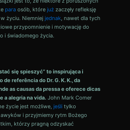
ążki jest to, że niektóre z poruszonych
te
para
osób, które
już
zaczęły refleksję
w życiu. Niemniej
jednak
, nawet dla tych
ciowe przypomnienie i motywację do
o i świadomego życia.
tać się spieszyć” to inspirująca i
o de referência do Dr. G. K. K., da
de as causas da pressa e oferece dicas
 a alegria na vida.
John Mark Comer
e życie jest możliwe,
jeśli
tylko
nawyków i przyjmiemy rytm Bożego
stkim, którzy pragną odzyskać