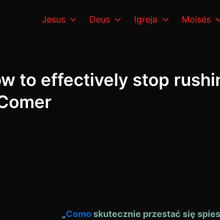
Jesus
Deus
Igreja
Moisés
w to effectively stop rush
 Comer
„
Como
skutecznie przestać się spie