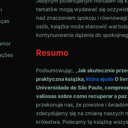
Jedynym potencjalnym minusem tej ksi
tematów mogą wydawać się oczywis
n
nad znaczeniem spokoju i równowagi 
nças
osób, książka może stanowić wartoś
kontynuowania dążenia do spokojneg
amor
Resumo
ações
Podsumowując, „
Jak skutecznie przes
praktyczna książka,
która
ajuda
O livr
Universidade de São Paulo, compreen
valiosas sobre como recuperar a paz e
przekonuje nas, że powolne i świadom
zdecydujemy się na zmianę naszych 
królestwa. Polecamy tę książkę wszy