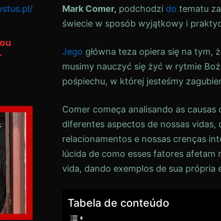
stus.pl/
Mark Comer,
podchodzi
do
tematu za
świecie w sposób wyjątkowy i prakty
hou
Jego
główna teza opiera się na tym, 
r
musimy nauczyć się żyć w rytmie Boże
pośpiechu, w której jesteśmy zagubien
Comer começa analisando as causas d
diferentes aspectos de nossas vidas, 
relacionamentos e nossas crenças inte
lúcida de como esses fatores afetam 
vida, dando exemplos de sua própria e
Tabela de conteúdo