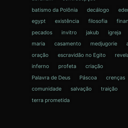
batismo da Polônia
decálogo
ede
egypt
existência
filosofia
fina
pecados
invitro
jakub
igreja
maria
casamento
medjugorie
oração
escravidão no Egito
revel
inferno
profeta
criação
Palavra de Deus
Páscoa
crenças
comunidade
salvação
traição
terra prometida