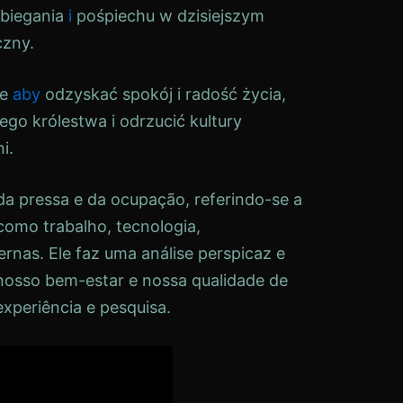
biegania
i
pośpiechu w dzisiejszym
czny.
że
aby
odzyskać spokój i radość życia,
go królestwa i odrzucić kultury
i.
a pressa e da ocupação, referindo-se a
como trabalho, tecnologia,
rnas. Ele faz uma análise perspicaz e
nosso bem-estar e nossa qualidade de
xperiência e pesquisa.