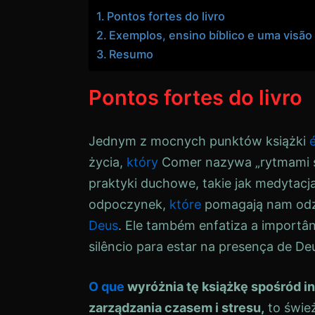
Pontos fortes do livro
Exemplos, ensino bíblico e uma visão
Resumo
Pontos fortes do livro
Jednym z mocnych punktów książki
życia,
który
Comer nazywa „rytmami św
praktyki duchowe, takie jak medytacja
odpoczynek,
które
pomagają nam odzy
Deus
. Ele também enfatiza a importâ
silêncio para estar na presença de De
O que
wyróżnia tę książkę spośród 
zarządzania czasem i stresu,
to śwież