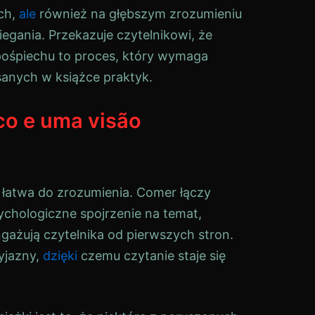
ach,
ale
również na głębszym zrozumieniu
egania. Przekazuje czytelnikowi, że
pośpiechu to proces, który wymaga
sanych w książce praktyk.
co e uma visão
 łatwa do zrozumienia. Comer łączy
sychologiczne spojrzenie na temat,
ngażują czytelnika od pierwszych stron.
zyjazny,
dzięki
czemu czytanie staje się