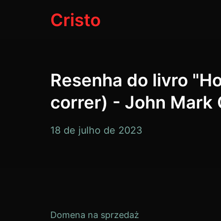
Pular
Cristo
para
o
conteúdo
Resenha do livro "Ho
correr) - John Mark
18
18 de julho de 2023
de
julho
de
2023
Domena na sprzedaż