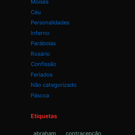
Moisés
Céu
Personalidades
Inferno
Parábolas
Rosário
Confissão
Feriados
Não categorizado
Páscoa
Etiquetas
abraham
contracepção