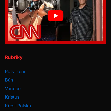
Rubriky
Potvrzení
Bůh
Vánoce
Kristus
Křest Polska