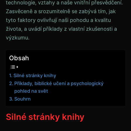
technologie, vztahy a naše vnitřní přesvědčení.
Zasvěceně a srozumitelně se zabývá tím, jak
tyto faktory ovlivňují naši pohodu a kvalitu
života, a uvádí příklady z vlastní zkušenosti a
výzkumu.
Obsah
Silné stránky knihy
Příklady, biblické učení a psychologický
pohled na svět
Souhrn
Silné stránky knihy