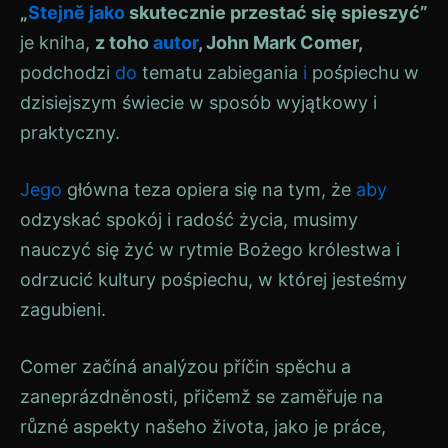
„
Stejně jako
skutecznie przestać się spieszyć”
je kniha,
z toho
autor
, John Mark Comer,
podchodzi
do
tematu zabiegania
i
pośpiechu w
dzisiejszym świecie w sposób wyjątkowy i
praktyczny.
Jego
główna teza opiera się na tym, że
aby
odzyskać spokój i radość życia, musimy
nauczyć się żyć w rytmie Bożego królestwa i
odrzucić kultury pośpiechu, w której jesteśmy
zagubieni.
Comer začíná analýzou příčin spěchu a
zaneprázdněnosti, přičemž se zaměřuje na
různé aspekty našeho života, jako je práce,