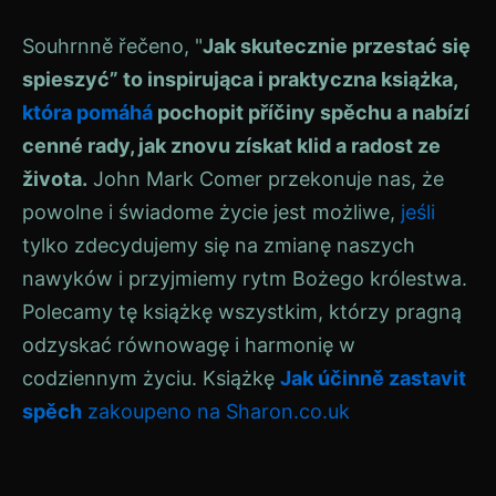
Souhrnně řečeno, "
Jak skutecznie przestać się
spieszyć” to inspirująca i praktyczna książka,
która
pomáhá
pochopit příčiny spěchu a nabízí
cenné rady, jak znovu získat klid a radost ze
života.
John Mark Comer przekonuje nas, że
powolne i świadome życie jest możliwe,
jeśli
tylko zdecydujemy się na zmianę naszych
nawyków i przyjmiemy rytm Bożego królestwa.
Polecamy tę książkę wszystkim, którzy pragną
odzyskać równowagę i harmonię w
codziennym życiu. Książkę
Jak účinně zastavit
spěch
zakoupeno na Sharon.co.uk