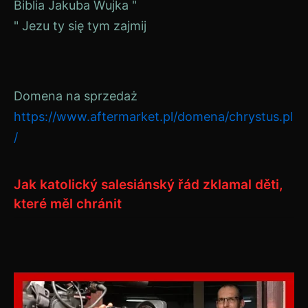
Navigace
Biblia Jakuba Wujka "
" Jezu ty się tym zajmij
pro
příspěvek
Domena na sprzedaż
https://www.aftermarket.pl/domena/chrystus.pl
/
Jak katolický salesiánský řád zklamal děti,
které měl chránit