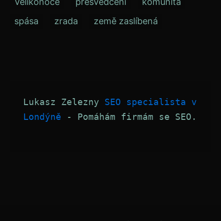
Velikonoce
přesvědčení
komunita
spása
zrada
země zaslíbená
Lukasz Zelezny 
SEO specialista v 
Londýně
 - Pomáhám firmám se SEO.