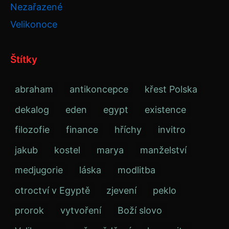
Nezařazené
Velikonoce
Štítky
abraham
antikoncepce
křest Polska
dekalog
eden
egypt
existence
filozofie
finance
hříchy
invitro
jakub
kostel
marya
manželství
medjugorie
láska
modlitba
otroctví v Egyptě
zjevení
peklo
prorok
vytvoření
Boží slovo