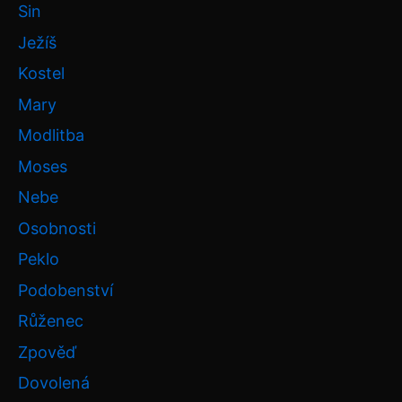
Sin
Ježíš
Kostel
Mary
Modlitba
Moses
Nebe
Osobnosti
Peklo
Podobenství
Růženec
Zpověď
Dovolená