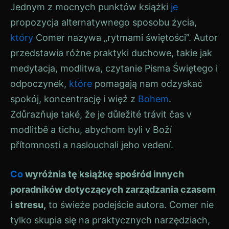
Jednym z mocnych punktów książki
je
propozycja alternatywnego sposobu życia,
który
Comer nazywa „rytmami świętości”. Autor
przedstawia różne praktyki duchowe, takie jak
medytacja, modlitwa, czytanie Pisma Świętego i
odpoczynek,
które
pomagają nam odzyskać
spokój, koncentrację i więź z
Bohem
.
Zdůrazňuje také, že je důležité trávit čas v
modlitbě a tichu, abychom byli v Boží
přítomnosti a naslouchali jeho vedení.
Co
wyróżnia tę książkę spośród innych
poradników dotyczących zarządzania czasem
i stresu,
to świeże podejście autora. Comer nie
tylko skupia się na praktycznych narzędziach,