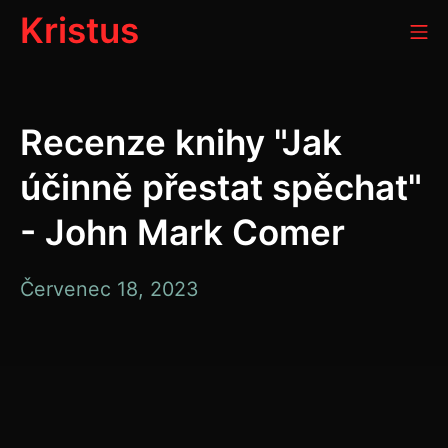
Přeskočit
Kristus
Mo
na
obsah
Recenze knihy "Jak
účinně přestat spěchat"
- John Mark Comer
Červenec
Červenec 18, 2023
18,
2023