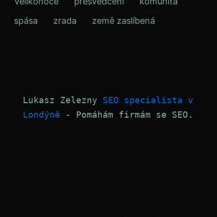
Velikonoce
přesvědčení
komunita
spása
zrada
země zaslíbená
Lukasz Zelezny 
SEO specialista v 
Londýně
 - Pomáhám firmám se SEO.