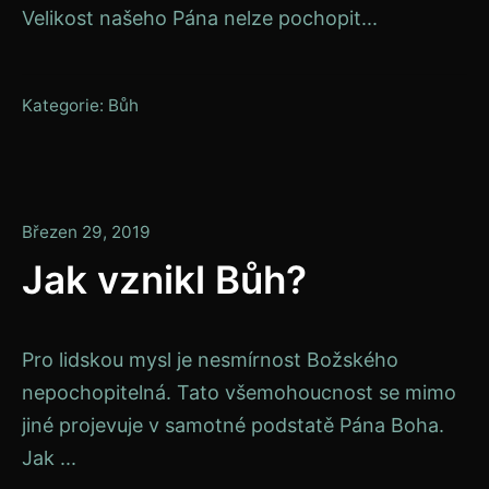
Velikost našeho Pána nelze pochopit...
Kategorie:
Bůh
Duben
Březen 29, 2019
8,
Jak vznikl Bůh?
2019
Pro lidskou mysl je nesmírnost Božského
nepochopitelná. Tato všemohoucnost se mimo
jiné projevuje v samotné podstatě Pána Boha.
Jak ...