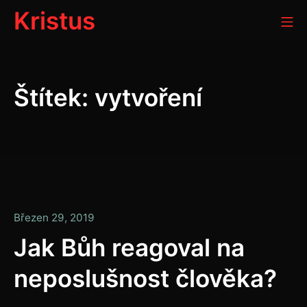
Přeskočit
Kristus
Mo
na
obsah
Štítek:
vytvoření
Duben
Březen 29, 2019
8,
Jak Bůh reagoval na
2019
neposlušnost člověka?