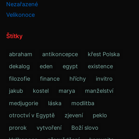
Nezařazené
Velikonoce
Štítky
abraham
antikoncepce
křest Polska
dekalog
eden
egypt
existence
filozofie
finance
hříchy
invitro
jakub
kostel
marya
manželství
medjugorie
láska
modlitba
otroctví v Egyptě
zjevení
peklo
prorok
vytvoření
Boží slovo