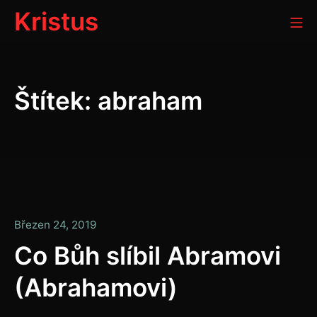
Přeskočit
Kristus
Mo
na
obsah
Štítek:
abraham
Leden
Březen 24, 2019
13,
Co Bůh slíbil Abramovi
2020
(Abrahamovi)