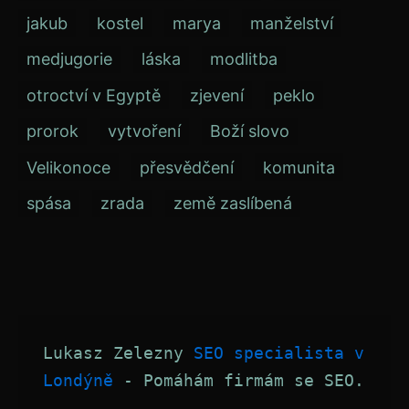
jakub
kostel
marya
manželství
medjugorie
láska
modlitba
otroctví v Egyptě
zjevení
peklo
prorok
vytvoření
Boží slovo
Velikonoce
přesvědčení
komunita
spása
zrada
země zaslíbená
Lukasz Zelezny 
SEO specialista v 
Londýně
 - Pomáhám firmám se SEO.