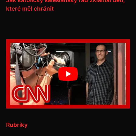
Jak katolický salesiánský řád zklamal děti,
které měl chránit
Rubriky