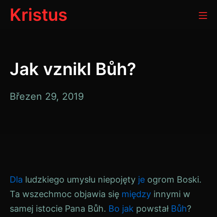
Přeskočit
Kristus
Mo
na
obsah
Jak vznikl Bůh?
Duben
Březen 29, 2019
8,
2019
Dla
ludzkiego umysłu niepojęty
je
ogrom Boski.
Ta wszechmoc objawia się
między
innymi w
samej istocie Pana
Bůh
.
Bo
jak
powstał
Bůh
?