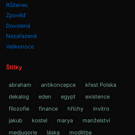
Růženec
Zpověď
Dovolená
Nezařazené
Velikonoce
Štítky
abraham
antikoncepce
křest Polska
dekalog
eden
egypt
existence
filozofie
finance
hříchy
invitro
jakub
kostel
marya
manželství
medjugorie
láska
modlitba