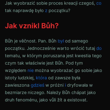
Jak wyobrazić sobie proces kreacji czegoś,
co
tak naprawdę było
z
początku?
Jak vznikl Bůh?
Bůh
je věčnost. Pan.
Bůh
byl
od samego
początku. Jednocześnie warto wrócić tutaj
do
tematu, w którym poruszana jest kwestia tego
czym tak właściwie jest
Bůh
. Pod tym
względem
nie
można wyobrażać go sobie jako
istoty ludzkiej,
która
od zawsze była
zawieszona
gdzieś
w próżni
i
dryfowała w
bezmiarze niczego. Należy
Bůh
chápat jako
druh fenoménu, jako vůli žít a existovat.