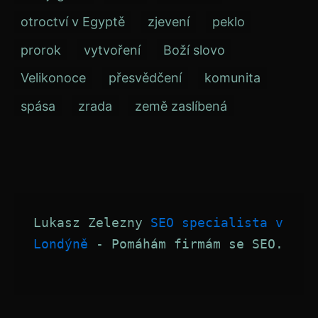
otroctví v Egyptě
zjevení
peklo
prorok
vytvoření
Boží slovo
Velikonoce
přesvědčení
komunita
spása
zrada
země zaslíbená
Lukasz Zelezny 
SEO specialista v 
Londýně
 - Pomáhám firmám se SEO.