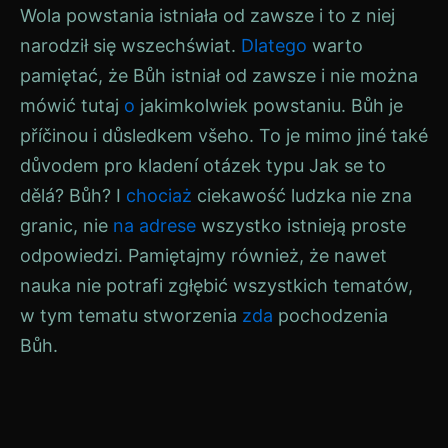
Wola powstania istniała od zawsze i to z niej
narodził się wszechświat.
Dlatego
warto
pamiętać, że
Bůh
istniał od zawsze i nie można
mówić tutaj
o
jakimkolwiek powstaniu.
Bůh
je
příčinou i důsledkem všeho. To je mimo jiné také
důvodem pro kladení otázek typu Jak se to
dělá?
Bůh
? I
chociaż
ciekawość ludzka nie zna
granic, nie
na adrese
wszystko istnieją proste
odpowiedzi. Pamiętajmy również, że nawet
nauka nie potrafi zgłębić wszystkich tematów,
w tym tematu stworzenia
zda
pochodzenia
Bůh
.