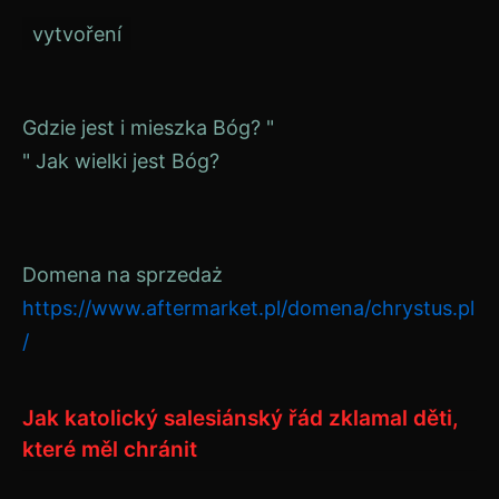
vytvoření
Navigace
Gdzie jest i mieszka Bóg? "
" Jak wielki jest Bóg?
pro
příspěvek
Domena na sprzedaż
https://www.aftermarket.pl/domena/chrystus.pl
/
Jak katolický salesiánský řád zklamal děti,
které měl chránit