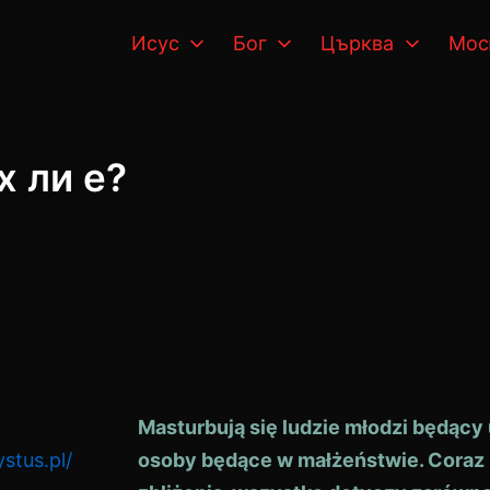
Исус
Бог
Църква
Мо
х ли е?
Masturbują się ludzie młodzi będący
stus.pl/
osoby będące w małżeństwie. Coraz p