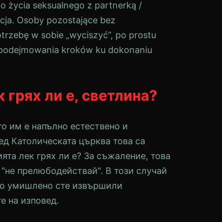
 życia seksualnego z partnerką /
kcja. Osoby pozostające bez
trzebę w sobie „wyciszyć”, po prostu
z podejmowania kroków ku dokonaniu
 грях ли е
,
светлина
?
то им е напълно естествено и
ред Католическата църква това са
та лек грях ли е? За съжаление, това
 "не прелюбодействай". В този случай
като умишлено сте извършили
е на изповед.