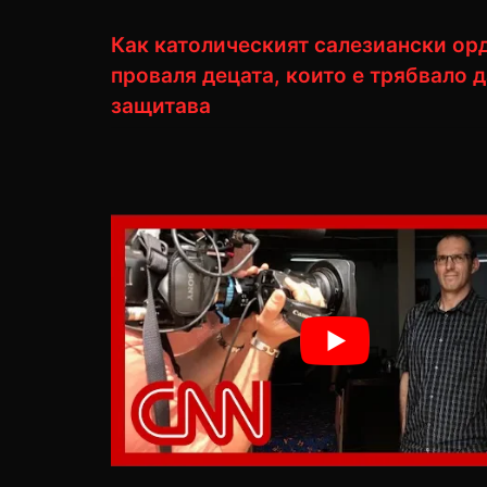
Как католическият салезиански ор
проваля децата, които е трябвало д
защитава