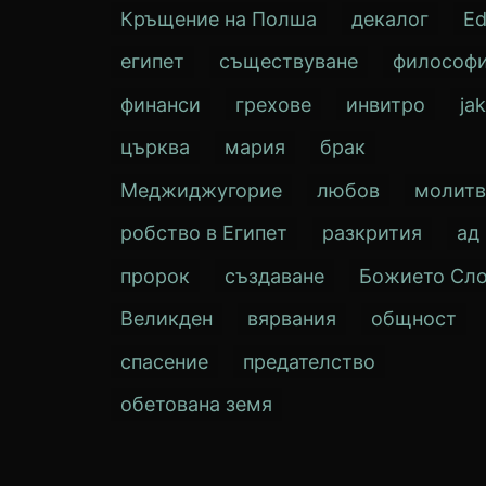
Кръщение на Полша
декалог
E
египет
съществуване
философ
финанси
грехове
инвитро
ja
църква
мария
брак
Меджиджугорие
любов
молитв
робство в Египет
разкрития
ад
пророк
създаване
Божието Сл
Великден
вярвания
общност
спасение
предателство
обетована земя