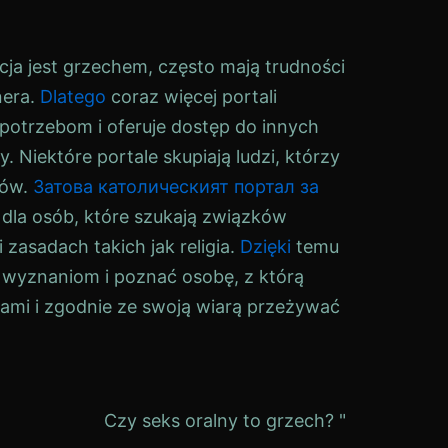
cja jest grzechem, często mają trudności
nera.
Dlatego
coraz więcej portali
otrzebom i oferuje dostęp do innych
. Niektóre portale skupiają ludzi, którzy
ków.
Затова католическият портал за
 dla osób, które szukają związków
zasadach takich jak religia.
Dzięki
temu
wyznaniom i poznać osobę, z którą
ciami i zgodnie ze swoją wiarą przeżywać
Czy seks oralny to grzech? "