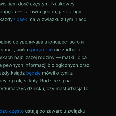
awiskiem dość częstym. Naukowcy
opędu — zarówno jedno, jak i drugie
i każdy
човек
ma w związku z tym nieco
вено се увеличава в юношеството и
 човек, чийто
родители
nie zadbali o
kach najbliższej rodziny — matki i ojca
 pewnych informacji biologicznych oraz
każdy ksiądz
będzie
mówił o tym z
acyjną rolę szkoły. Rodzice są na
i wytłumaczyć dziecku, czy masturbacja to
dzo
często
ustają po zawarciu związku