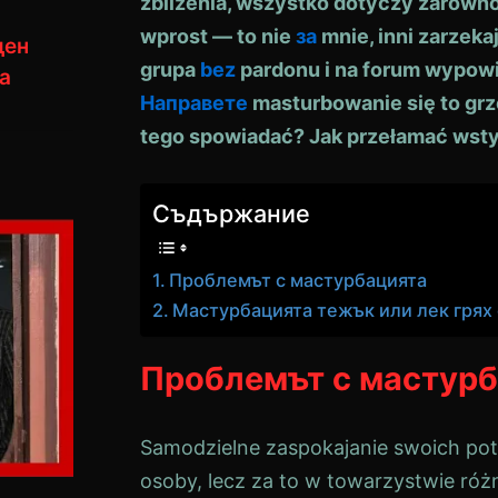
zbliżenia, wszystko dotyczy zarów
wprost — to nie
за
mnie, inni zarzekaj
ден
grupa
bez
pardonu i na forum wypowi
а
Направете
masturbowanie się to grzec
tego spowiadać? Jak przełamać ws
Съдържание
Проблемът с мастурбацията
Мастурбацията тежък или лек грях
Проблемът с мастур
Samodzielne zaspokajanie swoich potr
osoby, lecz za to w towarzystwie róż