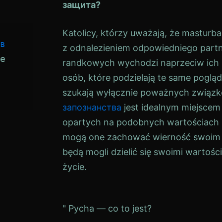
защита?
Katolicy, którzy uważają, że masturba
в 
z odnalezieniem odpowiedniego part
е 
randkowych wychodzi naprzeciw ich p
osób, które podzielają te same poglądy
szukają wyłącznie poważnych związ
запознанства
jest idealnym miejscem
opartych na podobnych wartościach i 
mogą one zachować wierność swoim 
będą mogli dzielić się swoimi wartoś
życie.
Навигация
" Pycha — co to jest?