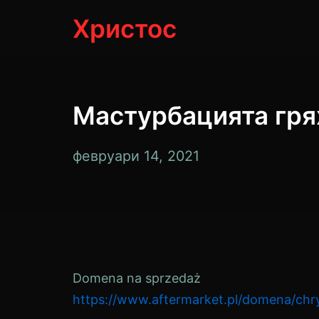
Прескачане
Христос
към
съдържанието
Мастурбацията гря
март
февруари 14, 2021
8,
2023
г.
Domena na sprzedaż
https://www.aftermarket.pl/domena/chry