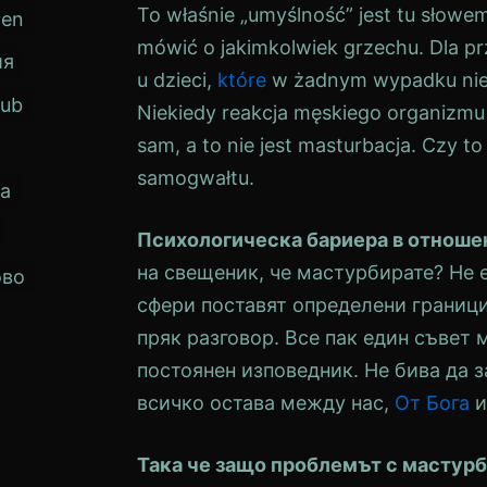
To właśnie „umyślność” jest tu słowe
den
mówić o jakimkolwiek grzechu. Dla pr
ия
u dzieci,
które
w żadnym wypadku nie m
kub
Niekiedy reakcja męskiego organizmu 
sam, a to nie jest masturbacja. Czy 
samogwałtu.
а
Психологическа бариера в отноше
на свещеник, че мастурбирате? Не 
ово
сфери поставят определени граници,
пряк разговор. Все пак един съвет 
постоянен изповедник. Не бива да з
всичко остава между нас,
От Бога
и
Така че защо проблемът с мастур