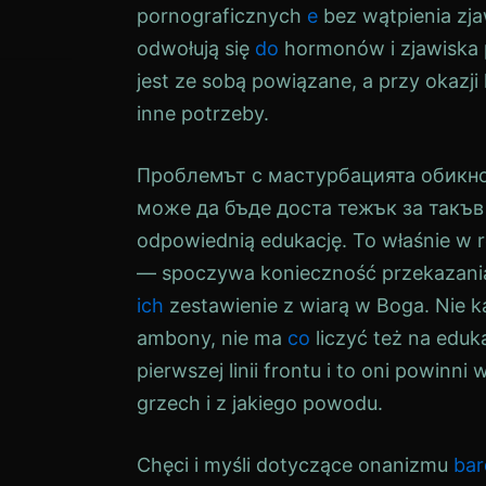
pornograficznych
е
bez wątpienia zj
odwołują się
do
hormonów i zjawiska p
jest ze sobą powiązane, a przy okazj
inne potrzeby.
Проблемът с мастурбацията обикно
може да бъде доста тежък за такъв
odpowiednią edukację. To właśnie w rę
— spoczywa konieczność przekazania
ich
zestawienie z wiarą w Boga. Nie 
ambony, nie ma
co
liczyć też na eduk
pierwszej linii frontu i to oni powinn
grzech i z jakiego powodu.
Chęci i myśli dotyczące onanizmu
bar