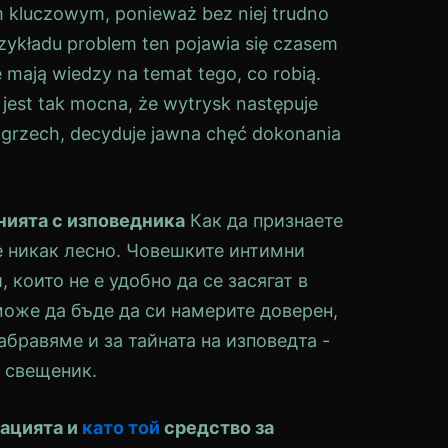
m kluczowym, ponieważ bez niej trudno
zykładu problem ten pojawia się czasem
ają wiedzy na temat tego, co robią.
jest tak mocna, że wytrysk następuje
to grzech, decyduje jawna chęć dokonania
нията с изповедника
Как да признаете
е никак лесно. Човешките интимни
 които не е удобно да се засягат в
може да бъде да си намерите доверен,
абравяме и за тайната на изповедта -
 свещеник.
бацията и
като той
средство за