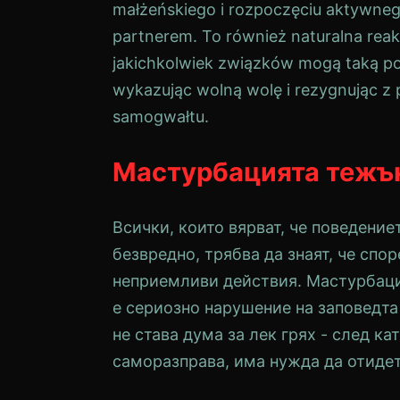
małżeńskiego i rozpoczęciu aktywnego
partnerem. To również naturalna rea
jakichkolwiek związków mogą taką po
wykazując wolną wolę i rezygnując 
samogwałtu.
Мастурбацията тежък
Всички, които вярват, че поведение
безвредно, трябва да знаят, че спо
неприемливи действия. Мастурбация
е сериозно нарушение на заповедта
не става дума за лек грях - след 
саморазправа, има нужда да отидет