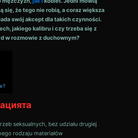
no mężczyzn,
jak
i
kobiet. Jedni mówią
ą się, że tego nie robią, a coraz większa
ada swój akcept dla takich czynności.
h, jakiego kalibru i czy trzeba się z
tyd w rozmowie z duchownym?
 е?
бацията
zeb seksualnych, bez udziału drugiej
nego rodzaju materiałów