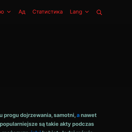
Търсене
сю
Ад
Статистика
Lang
 u progu dojrzewania, samotni,
a
nawet
opularniejsze są takie akty podczas