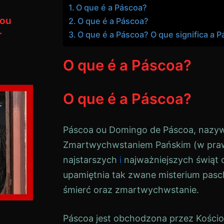
O que é a Páscoa?
hou
O que é a Páscoa?
r
O que é a Páscoa? O que significa a 
O que é a Páscoa?
O que é a Páscoa?
Páscoa
ou
Domingo de Páscoa
, nazy
Zmartwychwstaniem Pańskim (w pra
najstarszych
i
najważniejszych świąt 
upamiętnia tak zwane misterium pas
śmierć oraz zmartwychwstanie.
Páscoa
jest obchodzona przez Kościoł