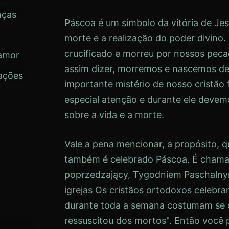
nças
Páscoa
é um símbolo da vitória de Je
morte e a realização do poder divino.
crucificado e morreu por nossos pec
amor
assim dizer, morremos e nascemos d
ações
importante mistério de nosso cristão
especial atenção e durante ele deve
sobre a vida e a morte.
Vale a pena mencionar, a propósito, 
também é celebrado
Páscoa
. É cham
poprzedzający, Tygodniem Paschaln
igrejas
Os cristãos ortodoxos celebr
durante toda a semana costumam se c
ressuscitou dos mortos". Então você