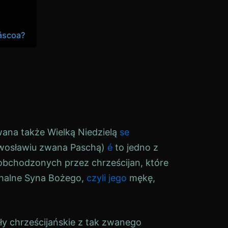
Páscoa?
wana także Wielką Niedzielą
se
wosławiu zwana Paschą)
é
to jedno z
obchodzonych przez chrześcijan, które
chalne Syna Bożego,
czyli
jego
mękę,
y chrześcijańskie z tak zwanego