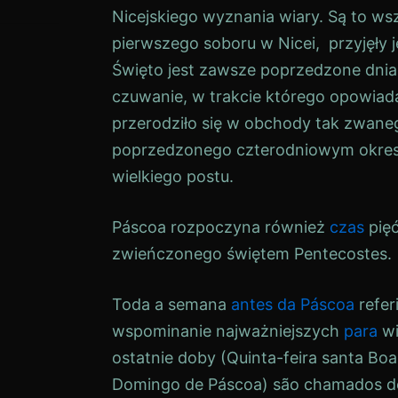
Nicejskiego wyznania wiary. Są to wsz
pierwszego soboru w Nicei, przyjęły 
Święto jest zawsze poprzedzone dni
czuwanie, w trakcie którego opowiada
przerodziło się w obchody tak zwane
poprzedzonego czterodniowym okre
wielkiego postu.
Páscoa
rozpoczyna również
czas
pięć
zwieńczonego świętem
Pentecostes
.
Toda a semana
antes da Páscoa
refe
wspominanie najważniejszych
para
wi
ostatnie doby (
Quinta-feira santa
Boa 
Domingo de Páscoa
) são chamados de