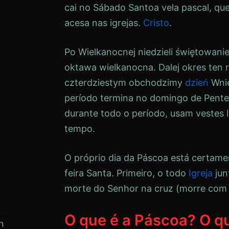
cai no
Sábado Santo
a vela pascal, qu
acesa nas igrejas.
Cristo
.
Po Wielkanocnej niedzieli świętowanie
oktawa wielkanocna. Dalej okres ten r
czterdziestym obchodzimy
dzień
Wni
período termina no domingo de Pente
durante todo o período, usam vestes l
tempo.
O próprio dia da Páscoa está certame
feira Santa. Primeiro, o todo
Igreja
jun
morte do Senhor na cruz (morre com el
O que é a Páscoa? O qu
n