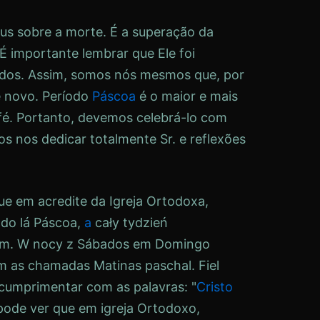
sus sobre a morte. É a superação da
 É importante lembrar que Ele foi
ados. Assim, somos nós mesmos que, por
e novo. Período
Páscoa
é o maior e mais
fé
. Portanto, devemos celebrá-lo com
mos nos dedicar totalmente
Sr.
e reflexões
que em
acredite
da Igreja Ortodoxa,
ado lá
Páscoa
,
a
cały tydzień
ym. W nocy z
Sábados
em
Domingo
am as chamadas Matinas
paschal
.
Fiel
umprimentar com as palavras: "
Cristo
 pode ver que em
igreja
Ortodoxo,