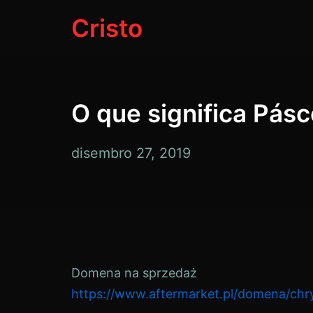
Pular
Cristo
para
o
conteúdo
O que significa Pásc
disembro
disembro 27, 2019
27,
2019
Domena na sprzedaż
https://www.aftermarket.pl/domena/chry