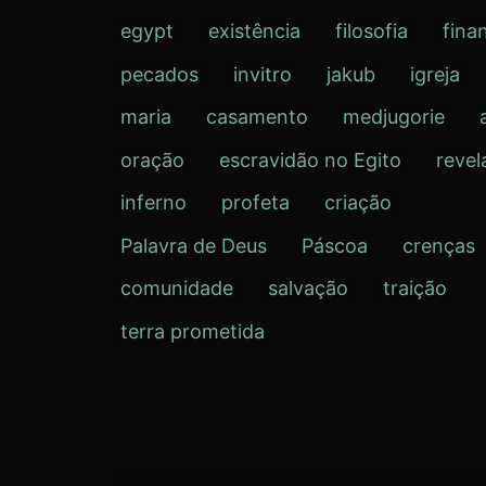
egypt
existência
filosofia
fina
pecados
invitro
jakub
igreja
maria
casamento
medjugorie
oração
escravidão no Egito
revel
inferno
profeta
criação
Palavra de Deus
Páscoa
crenças
comunidade
salvação
traição
terra prometida