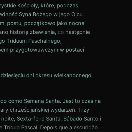
ystkie Kościoły, które, podczas
jedność Syna Bożego w jego Ojcu.
ami postu, początkowo jako nocne
no historię zbawienia,
co
następnie
go Triduum Paschalnego,
sem przygotowawczym w postaci
dziesięciu dni okresu wielkanocnego,
rido como
Semana Santa
. Jest to czas na
ary chrześcijańskiej wydarzeń. Trzy
noite,
Sexta-feira Santa
,
Sábado Santo
i
 Tríduo Pascal. Depois que a escuridão