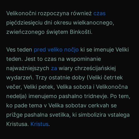
Velikonočni
rozpoczyna również
czas
pięćdziesięciu dni okresu wielkanocnego,
zwieńczonego świętem
Binkošti
.
Ves teden
pred veliko nočjo
ki se imenuje
Veliki
teden
. Jest to czas na wspominanie
najważniejszych
za
wiary chrześcijańskiej
wydarzeń. Trzy ostatnie doby (
Veliki četrtek
večer,
Veliki petek
,
Velika sobota
i
Velikonočna
nedelja
) imenujemo pashalno tridnevje. Po tem,
ko pade tema v
Velika sobota
v cerkvah se
prižge pashalna svetilka, ki simbolizira vstalega
Kristusa.
Kristus
.