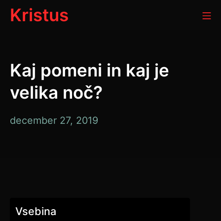
Preskoči
Kristus
Mo
na
vsebino
Kaj pomeni in kaj je
velika noč?
december
december 27, 2019
27,
2019
Vsebina