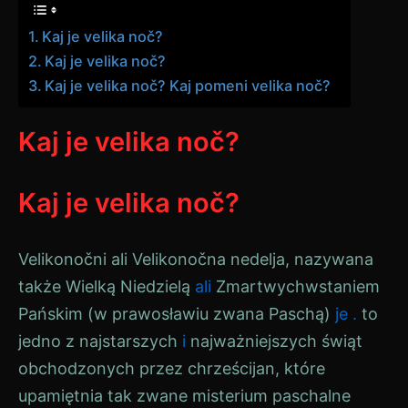
Kaj je velika noč?
Kaj je velika noč?
Kaj je velika noč? Kaj pomeni velika noč?
Kaj je velika noč?
Kaj je velika noč?
Velikonočni
ali
Velikonočna nedelja
, nazywana
także Wielką Niedzielą
ali
Zmartwychwstaniem
Pańskim (w prawosławiu zwana Paschą)
je .
to
jedno z najstarszych
i
najważniejszych świąt
obchodzonych przez chrześcijan, które
upamiętnia tak zwane misterium paschalne