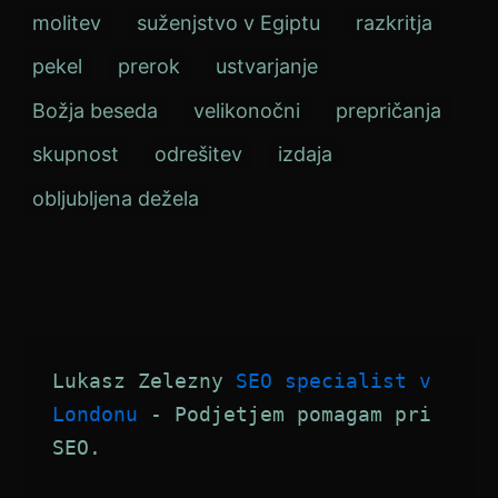
molitev
suženjstvo v Egiptu
razkritja
pekel
prerok
ustvarjanje
Božja beseda
velikonočni
prepričanja
skupnost
odrešitev
izdaja
obljubljena dežela
Lukasz Zelezny 
SEO specialist v 
Londonu
 - Podjetjem pomagam pri 
SEO.