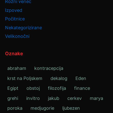
Rožni venec
Izpoved
Počitnice
Nekategorizirane
Velikonočni
Oznake
abraham
kontracepcija
krst na Poljskem
dekalog
Eden
Egipt
obstoj
filozofija
finance
grehi
invitro
jakub
cerkev
marya
poroka
medjugorie
ljubezen