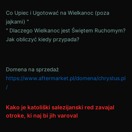
Navigacija
Co Upiec i Ugotować na Wielkanoc (poza
jajkami) "
prispevka
" Dlaczego Wielkanoc jest Świętem Ruchomym?
Jak obliczyć kiedy przypada?
Domena na sprzedaż
https://www.aftermarket.pl/domena/chrystus.pl
/
Kako je katoliški salezijanski red zavajal
otroke, ki naj bi jih varoval