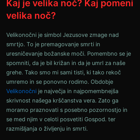
Kaj je velika noč? Kaj pomeni
velika noč?
Velikonočni
je simbol Jezusove zmage nad
smrtjo. To je premagovanje smrti in
uresničevanje božanske moči. Pomembno se je
spomniti, da je bil križan in da je umrl za naše
grehe. Tako smo mi sami tisti, ki tako rekoč
umremo in se ponovno rodimo. Obdobje
Velikonočni
je največja in najpomembnejša
skrivnost našega krščanstva
vera
. Zato ga
moramo praznovati s posebno pozornostjo in
se med njim v celoti posvetiti
Gospod.
ter
razmišljanja o življenju in smrti.