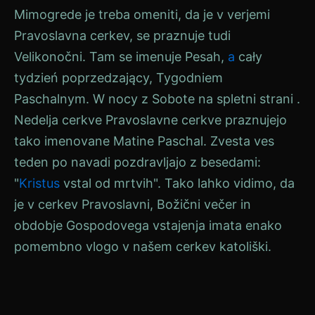
Mimogrede je treba omeniti, da je v
verjemi
Pravoslavna cerkev, se praznuje tudi
Velikonočni
. Tam se imenuje
Pesah
,
a
cały
tydzień poprzedzający, Tygodniem
Paschalnym. W nocy z
Sobote
na spletni strani .
Nedelja
cerkve
Pravoslavne cerkve praznujejo
tako imenovane Matine
Paschal
.
Zvesta
ves
teden po navadi pozdravljajo z besedami:
"
Kristus
vstal od mrtvih". Tako lahko vidimo, da
je v
cerkev
Pravoslavni,
Božični večer
in
obdobje Gospodovega vstajenja imata enako
pomembno vlogo v našem
cerkev
katoliški.