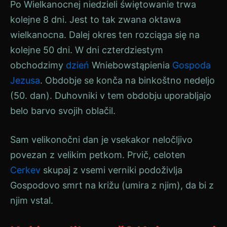
Po Wielkanocnej niedzieli świętowanie trwa
kolejne 8 dni. Jest to tak zwana oktawa
wielkanocna. Dalej okres ten rozciąga się na
kolejne 50 dni. W dni czterdziestym
obchodzimy
dzień
Wniebowstąpienia
Gospoda
Jezusa
. Obdobje se konča na binkoštno nedeljo
(50. dan). Duhovniki v tem obdobju uporabljajo
belo barvo svojih oblačil.
Sam velikonočni dan je vsekakor neločljivo
povezan z velikim petkom. Prvič, celoten
Cerkev
skupaj z vsemi verniki podoživlja
Gospodovo smrt na križu (umira z njim), da bi z
njim vstal.