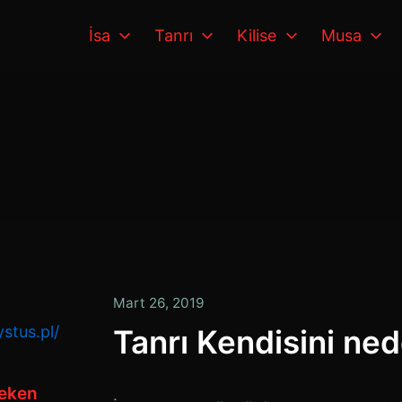
İsa
Tanrı
Kilise
Musa
Ocak
Mart 26, 2019
13,
stus.pl/
Tanrı Kendisini ned
2020
reken