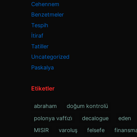
Cehennem
Benzetmeler
Tespih
İtiraf
Tatiller
Uncategorized
Paskalya
Etiketler
abraham
doğum kontrolü
polonya vafti̇zi̇
decalogue
eden
MISIR
varoluş
felsefe
finansm