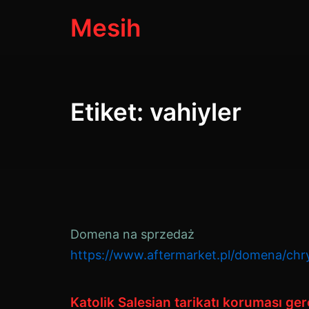
İçeriğe
Mesih
geç
Etiket:
vahiyler
Domena na sprzedaż
https://www.aftermarket.pl/domena/chry
Katolik Salesian tarikatı koruması ge