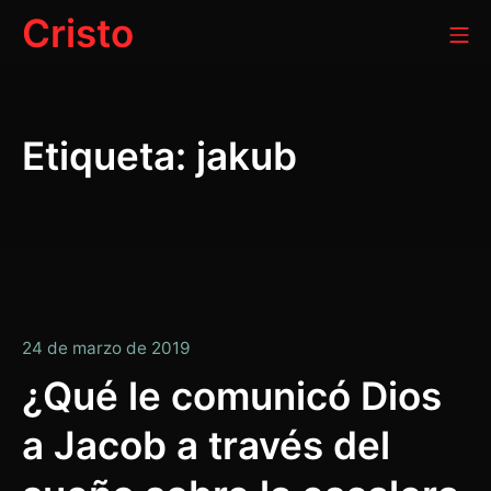
Ir
Cristo
Me
al
contenido
Etiqueta:
jakub
14
24 de marzo de 2019
de
¿Qué le comunicó Dios
enero
a Jacob a través del
de
2020