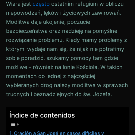
Wiara jest
często
ostatnim refugium w obliczu
niepowodzeń, lęków i życiowych zawirowań.
Modlitwa daje ukojenie, poczucie
bezpieczeństwa oraz nadzieję na pomyślne
rozwiązanie problemu. Kiedy mamy problemy z
którymi wydaje nam się, że nijak nie potrafimy
sobie poradzić, szukamy pomocy tam gdzie
możliwe – również na łonie Kościoła. W takich
momentach do jednej z najczęściej
wybieranych drog należy modlitwa w sprawach
trudnych i beznadziejnych do św. Józefa.
Índice de contenidos
Oración a San José en casos difíciles y