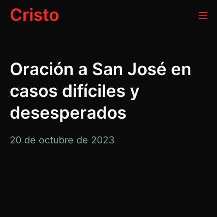
Ir
Cristo
Me
al
contenido
Oración a San José en
casos difíciles y
desesperados
20
20 de octubre de 2023
de
octubre
de
2023