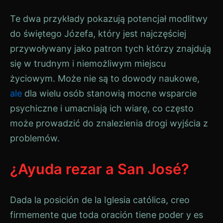
Te dwa przykłady pokazują potencjał modlitwy
do świętego Józefa, który jest najczęściej
przywoływany jako patron tych którzy znajdują
się w trudnym i niemożliwym miejscu
życiowym. Może nie są to dowody naukowe,
ale
dla wielu osób stanowią mocne wsparcie
psychiczne i umacniają ich wiarę, co często
może prowadzić do znalezienia drogi wyjścia z
problemów.
¿Ayuda rezar a San José?
Dada la posición de la Iglesia católica, creo
firmemente que toda oración tiene poder y es