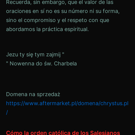
Recuerda, sin embargo, que el valor de las
oraciones en sí no es su número ni su forma,
sino el compromiso y el respeto con que
abordamos la práctica espiritual.
Navegación
Jezu ty się tym zajmij "
" Nowenna do św. Charbela
de
entradas
Domena na sprzedaż
https://www.aftermarket.pl/domena/chrystus.pl
/
Cómo la orden católica de los Salesianos