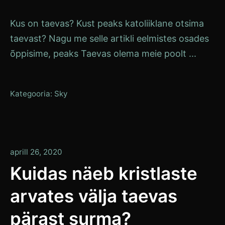
Kus on taevas? Kust peaks katoliiklane otsima
taevast? Nagu me selle artikli eelmistes osades
õppisime, peaks Taevas olema meie poolt ...
Kategooria:
Sky
aprill
aprill 26, 2020
26,
Kuidas näeb kristlaste
2020
arvates välja taevas
pärast surma?