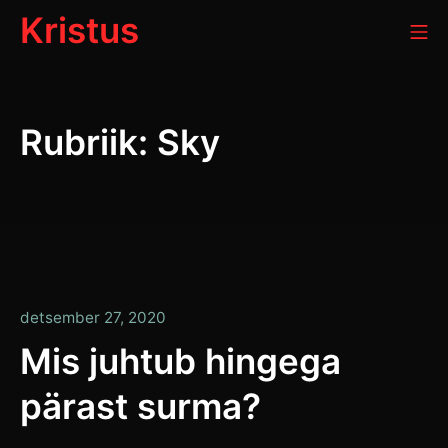
Skip
Kristus
Mo
to
content
Rubriik:
Sky
detsember
detsember 27, 2020
27,
Mis juhtub hingega
2020
pärast surma?