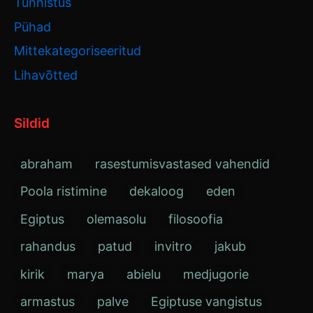
Tunnistus
Pühad
Mittekategoriseeritud
Lihavõtted
Sildid
abraham
rasestumisvastased vahendid
Poola ristimine
dekaloog
eden
Egiptus
olemasolu
filosoofia
rahandus
patud
invitro
jakub
kirik
marya
abielu
medjugorie
armastus
palve
Egiptuse vangistus