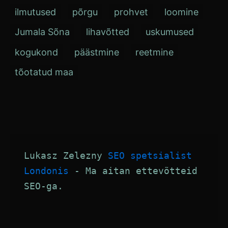
ilmutused
põrgu
prohvet
loomine
Jumala Sõna
lihavõtted
uskumused
kogukond
päästmine
reetmine
tõotatud maa
Lukasz Zelezny 
SEO spetsialist 
Londonis
 - Ma aitan ettevõtteid 
SEO-ga.