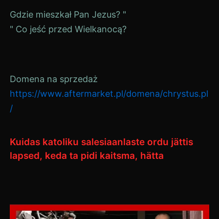
Navigeerimine
Gdzie mieszkał Pan Jezus? "
" Co jeść przed Wielkanocą?
Domena na sprzedaż
https://www.aftermarket.pl/domena/chrystus.pl
/
Kuidas katoliku salesiaanlaste ordu jättis
lapsed, keda ta pidi kaitsma, hätta