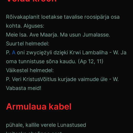
Rõivakaplanit loetakse tavalise roosipärja osa
kohta. Alguses:
Meie Isa.
Ave
Maarja.
Ma usun Jumalasse
.
Suurtel helmedel:
P.
A
oni zwyciężyli dzięki Krwi
Lambaliha
- W. Ja
oma tunnistuse sõna kaudu. (
Ap
12, 11)
Väikestel helmedel:
P. Veri
Kristus
Võitlus kurjade vaimude üle - W.
Vabasta meid!
Armulaua kabel
pühale, kallile verele
Lunastused