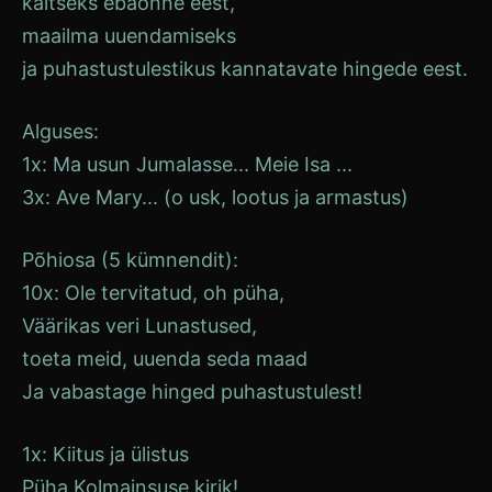
kaitseks ebaõnne eest,
maailma uuendamiseks
ja puhastustulestikus kannatavate hingede eest.
Alguses:
1x:
Ma usun Jumalasse
... Meie Isa ...
3x:
Ave
Mary... (o
usk
,
lootus
ja armastus)
Põhiosa (5 kümnendit):
10x: Ole tervitatud, oh püha,
Väärikas veri
Lunastused
,
toeta meid, uuenda seda maad
Ja vabastage hinged puhastustulest!
1x: Kiitus ja ülistus
Püha Kolmainsuse kirik
!