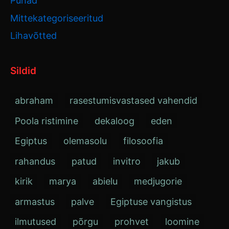
Pühad
Mittekategoriseeritud
Lihavõtted
Sildid
abraham
rasestumisvastased vahendid
Poola ristimine
dekaloog
eden
Egiptus
olemasolu
filosoofia
rahandus
patud
invitro
jakub
kirik
marya
abielu
medjugorie
armastus
palve
Egiptuse vangistus
ilmutused
põrgu
prohvet
loomine