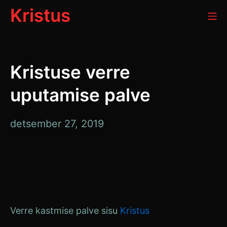
Skip
Kristus
Mo
to
content
Kristuse verre
uputamise palve
detsember
detsember 27, 2019
12,
2021
Verre kastmise palve sisu
Kristus