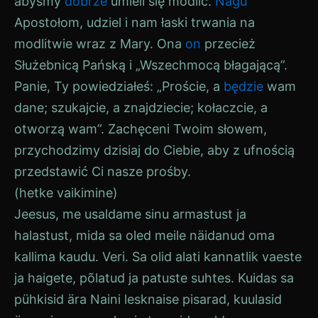
abyśmy
dobrze
umieli się modlić.
Nagu
Apostołom, udziel i nam łaski trwania na
modlitwie wraz z
Mary
. Ona
on
przecież
Służebnicą Pańską i „Wszechmocą błagającą”.
Panie, Ty powiedziałeś: „Proście, a
będzie
wam
dane; szukajcie, a znajdziecie; kołaczcie, a
otworzą wam”. Zachęceni Twoim słowem,
przychodzimy dzisiaj do Ciebie, aby z ufnością
przedstawić Ci nasze prośby.
(hetke vaikimine)
Jeesus, me usaldame sinu armastust ja
halastust, mida sa oled meile näidanud oma
kallima kaudu.
Veri
. Sa olid alati kannatlik vaeste
ja haigete, põlatud ja patuste suhtes. Kuidas sa
pühkisid ära Naini lesknaise pisarad, kuulasid