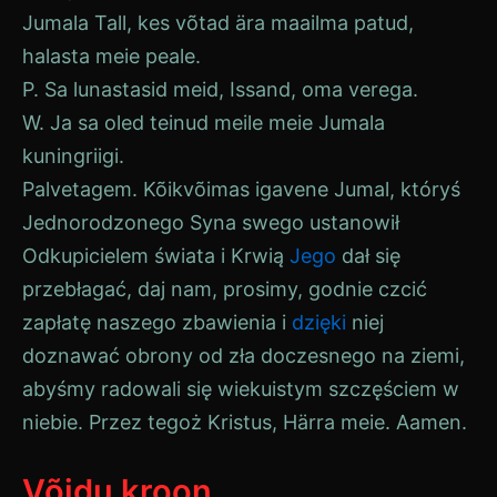
Jumala Tall, kes võtad ära maailma patud,
halasta meie peale.
P. Sa lunastasid meid, Issand, oma verega.
W. Ja sa oled teinud meile meie Jumala
kuningriigi.
Palvetagem. Kõikvõimas igavene
Jumal
, któryś
Jednorodzonego Syna swego ustanowił
Odkupicielem świata i Krwią
Jego
dał się
przebłagać, daj nam, prosimy, godnie czcić
zapłatę naszego zbawienia i
dzięki
niej
doznawać obrony od zła doczesnego na ziemi,
abyśmy radowali się wiekuistym szczęściem w
niebie. Przez tegoż
Kristus
,
Härra
meie. Aamen.
Võidu kroon