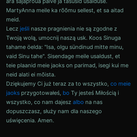
ära sajaproua palve ja tasusid usalduse.
Marty
Anna meile ka rõõmu sellest, et sa aitad
meid.
Lecz
jeśli
nasze pragnienia nie są zgodne z
Twoją wolą, umocnij naszą
usk
. Koos Sinuga
tahame öelda: "Isa, olgu sündinud mitte minu,
vaid Sinu tahe". Sisendage meile usaldust, et
teie plaanid meie jaoks on parimad, isegi kui me
neid alati ei mõista.
Dziękujemy Ci już teraz za to wszystko,
co
meie
jaoks
przygotowałeś,
bo
Ty jesteś Miłością i
wszystko, co nam dajesz
albo
na nas
dopuszczasz, służy nam dla naszego
uświęcenia. Amen.