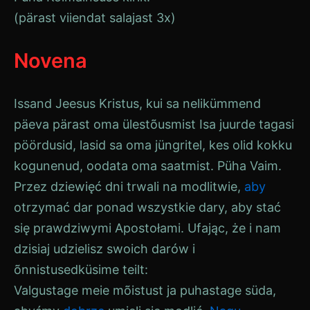
(pärast viiendat salajast 3x)
Novena
Issand Jeesus Kristus, kui sa nelikümmend
päeva pärast oma ülestõusmist Isa juurde tagasi
pöördusid, lasid sa oma jüngritel, kes olid kokku
kogunenud, oodata oma saatmist.
Püha Vaim
.
Przez dziewięć dni trwali na modlitwie,
aby
otrzymać dar ponad wszystkie dary, aby stać
się prawdziwymi Apostołami. Ufając, że i nam
dzisiaj udzielisz swoich darów i
õnnistused
küsime teilt:
Valgustage meie mõistust ja puhastage
süda
,