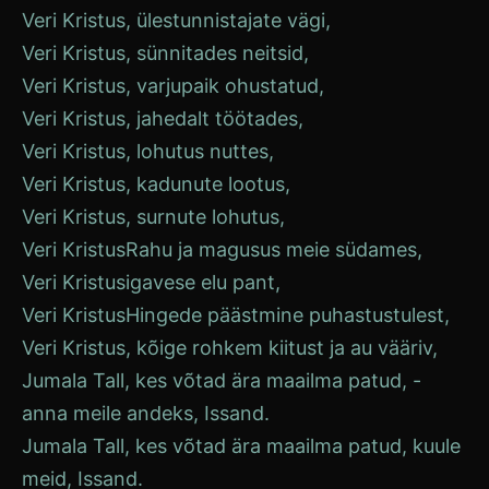
Veri
Kristus
, ülestunnistajate vägi,
Veri
Kristus
, sünnitades neitsid,
Veri
Kristus
, varjupaik ohustatud,
Veri
Kristus
, jahedalt töötades,
Veri
Kristus
, lohutus nuttes,
Veri
Kristus
, kadunute lootus,
Veri
Kristus
, surnute lohutus,
Veri
Kristus
Rahu ja magusus meie südames,
Veri
Kristus
igavese elu pant,
Veri
Kristus
Hingede päästmine puhastustulest,
Veri
Kristus
, kõige rohkem kiitust ja au vääriv,
Jumala Tall, kes võtad ära maailma patud, -
anna meile andeks, Issand.
Jumala Tall, kes võtad ära maailma patud, kuule
meid, Issand.