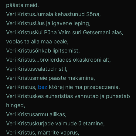
päästa meid.
Veri
Kristus
Jumala kehastunud Sõna,
Veri
Kristus
Uus ja igavene leping,
Veri
Kristus
Kui Püha Vaim suri Getsemani aias,
voolas ta alla maa peale,
Veri
Kristus
õhkab lipitsemist,
Veri
Kristus
...broilerdades okaskrooni alt,
Veri
Kristus
valatud ristil,
Veri
Kristus
meie pääste maksmine,
Veri
Kristus
,
bez
której nie ma przebaczenia,
Veri
Kristus
kes euharistias vannutab ja puhastab
hinged,
Veri
Kristus
armu allikas,
Veri
Kristus
kurjade vaimude ületamine,
Veri
Kristus
, märtrite vaprus,