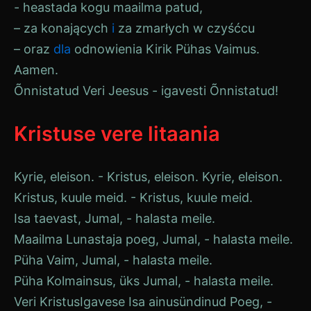
- heastada kogu maailma patud,
– za konających
i
za zmarłych w czyśćcu
– oraz
dla
odnowienia
Kirik
Pühas Vaimus.
Aamen.
Õnnistatud
Veri
Jeesus - igavesti
Õnnistatud
!
Kristuse vere litaania
Kyrie, eleison. - Kristus, eleison. Kyrie, eleison.
Kristus, kuule meid. - Kristus, kuule meid.
Isa taevast,
Jumal
, - halasta meile.
Maailma Lunastaja poeg,
Jumal
, - halasta meile.
Püha Vaim,
Jumal
, - halasta meile.
Püha Kolmainsus, üks
Jumal
, - halasta meile.
Veri
Kristus
Igavese Isa ainusündinud Poeg, -