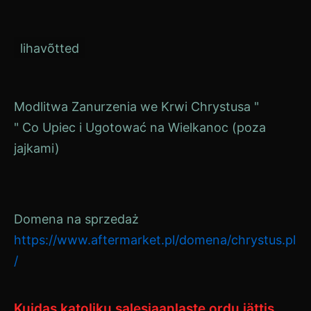
lihavõtted
Navigeerimine
Modlitwa Zanurzenia we Krwi Chrystusa "
" Co Upiec i Ugotować na Wielkanoc (poza
jajkami)
Domena na sprzedaż
https://www.aftermarket.pl/domena/chrystus.pl
/
Kuidas katoliku salesiaanlaste ordu jättis