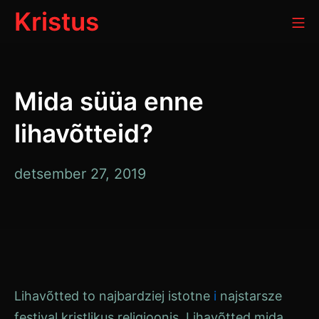
Skip
Kristus
Mo
to
content
Mida süüa enne
lihavõtteid?
detsember
detsember 27, 2019
27,
2019
Lihavõtted
to najbardziej istotne
i
najstarsze
festival
kristlikus religioonis.
Lihavõtted
mida