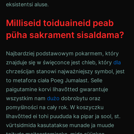
eksistentsi aluse.
Milliseid toiduaineid peab
püha sakrament sisaldama?
Najbardziej podstawowym pokarmem, który
znajduje się w święconce jest chleb, który
dla
chrześcijan stanowi najważniejszy symbol, jest
to metafora ciała
Poeg
Jumalast
. Selle
paigutamine korvi
lihavõtted
gwarantuje
wszystkim nam
dużo
dobrobytu oraz
pomyślności na cały rok. W koszyczku
lihavõtted
ei tohi puududa ka pipar ja sool, st.
vürtsid
mida kasutatakse munade ja muude