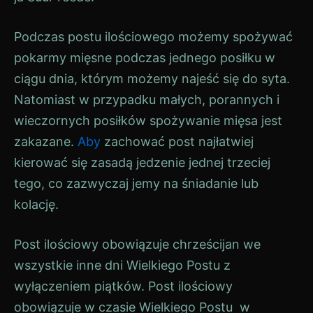
Podczas postu ilościowego możemy spożywać
pokarmy mięsne podczas jednego posiłku w
ciągu dnia, którym możemy najeść się do syta.
Natomiast w przypadku małych, porannych i
wieczornych posiłków spożywanie mięsa jest
zakazane.
Aby
zachować post najłatwiej
kierować się zasadą jedzenie jednej trzeciej
tego, co zazwyczaj jemy na śniadanie lub
kolację.
Post ilościowy obowiązuje chrześcijan we
wszystkie inne dni Wielkiego Postu z
wyłączeniem piątków. Post ilościowy
obowiązuje w czasie Wielkiego Postu w