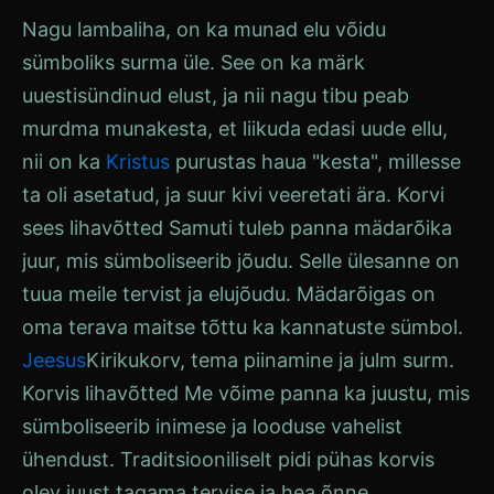
Nagu lambaliha, on ka munad elu võidu
sümboliks surma üle. See on ka märk
uuestisündinud elust, ja nii nagu tibu peab
murdma munakesta, et liikuda edasi uude ellu,
nii on ka
Kristus
purustas haua "kesta", millesse
ta oli asetatud, ja suur kivi veeretati ära. Korvi
sees
lihavõtted
Samuti tuleb panna mädarõika
juur, mis sümboliseerib jõudu. Selle ülesanne on
tuua meile tervist ja elujõudu. Mädarõigas on
oma terava maitse tõttu ka kannatuste sümbol.
Jeesus
Kirikukorv, tema piinamine ja julm surm.
Korvis
lihavõtted
Me võime panna ka juustu, mis
sümboliseerib inimese ja looduse vahelist
ühendust. Traditsiooniliselt pidi pühas korvis
olev juust tagama tervise ja hea õnne