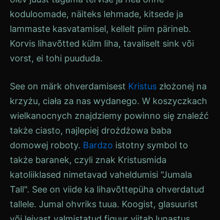
koduloomade, näiteks lehmade, kitsede ja
lammaste kasvatamisel, kellelt piim pärineb.
Korvis
lihavõtted
külm liha, tavaliselt sink või
vorst, ei tohi puududa.
See on märk ohverdamisest
Kristus
złożonej na
krzyżu, ciała za nas wydanego. W koszyczkach
wielkanocnych znajdziemy powinno się znaleźć
także ciasto, najlepiej drożdżowa baba
domowej roboty.
Bardzo
istotny symbol to
także baranek, czyli znak
Kristus
mida
katoliiklased nimetavad vaheldumisi "Jumala
Tall". See on viide ka lihavõttepüha ohverdatud
tallele.
Jumal
ohvriks tuua. Koogist, glasuurist
või leivast valmistatud figuur viitab
lunastus