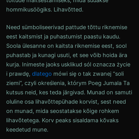
toitude maitsestamiseks, mida süüakse
hommikusöögiks.
Lihavõtted
.
Need sümboliseerivad pattude tõttu riknemise
eest kaitsmist ja puhastumist paastu kaudu.
Soola ülesanne on kaitsta riknemise eest, sool
puhastab ja kunagi usuti, et see võib hoida ära
kurja. Inimeste jaoks
usklikud
sól oznacza życie
i prawdę,
dlatego
mówi się o tak zwanej “soli
ziemi”, czyli określenia, którym
Poeg
Jumala
Ta
kutsus neid, kes teda järgivad. Munad on samuti
oluline osa lihavõttepühade korvist, sest need
on munad, mida seostatakse kõige rohkem
lihavõtetega. Korv peaks sisaldama kõvaks
keedetud mune.