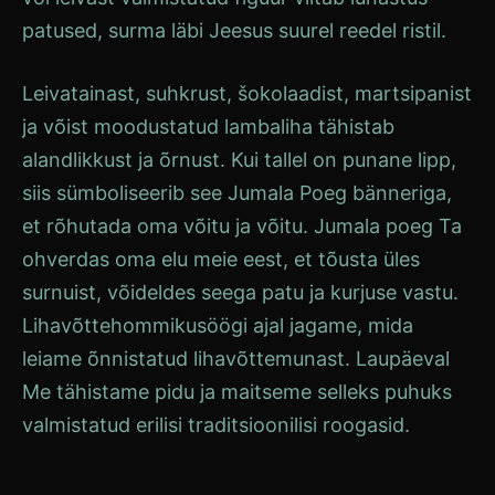
patused, surma läbi
Jeesus
suurel reedel ristil.
Leivatainast, suhkrust, šokolaadist, martsipanist
ja võist moodustatud lambaliha tähistab
alandlikkust ja õrnust. Kui tallel on punane lipp,
siis sümboliseerib see
Jumala Poeg
bänneriga,
et rõhutada oma võitu ja võitu.
Jumala poeg
Ta
ohverdas oma elu meie eest, et tõusta üles
surnuist, võideldes seega patu ja kurjuse vastu.
Lihavõttehommikusöögi ajal jagame, mida
leiame õnnistatud lihavõttemunast.
Laupäeval
Me tähistame pidu ja maitseme selleks puhuks
valmistatud erilisi traditsioonilisi roogasid.