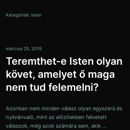
Kategóriák:
Isten
január
március 25, 2019
13,
Teremthet-e Isten olyan
2020
követ, amelyet ő maga
nem tud felemelni?
Azonban nem minden válasz olyan egyszerű és
nyilvánvaló, mint az előzőekben felvetett
válaszok, még azok számára sem, akik ...