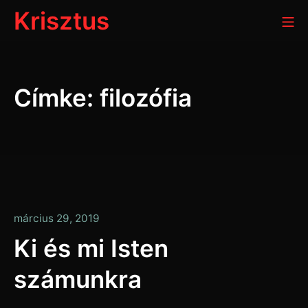
Ugrás
Krisztus
Mo
a
tartalomra
Címke:
filozófia
január
március 29, 2019
13,
Ki és mi Isten
2020
számunkra