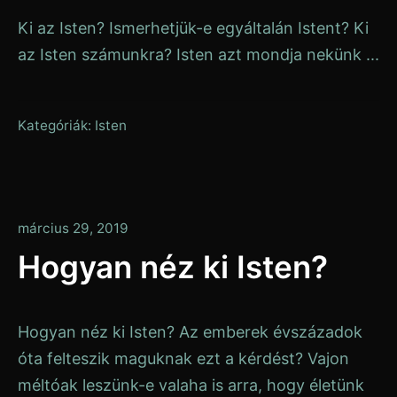
Ki az Isten? Ismerhetjük-e egyáltalán Istent? Ki
az Isten számunkra? Isten azt mondja nekünk ...
Kategóriák:
Isten
január
március 29, 2019
13,
Hogyan néz ki Isten?
2020
Hogyan néz ki Isten? Az emberek évszázadok
óta felteszik maguknak ezt a kérdést? Vajon
méltóak leszünk-e valaha is arra, hogy életünk