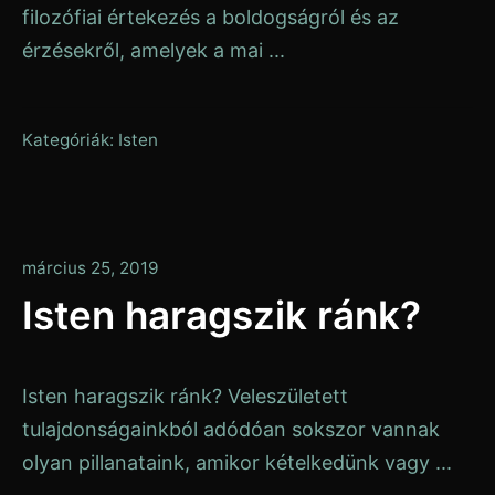
filozófiai értekezés a boldogságról és az
érzésekről, amelyek a mai ...
Kategóriák:
Isten
január
március 25, 2019
13,
Isten haragszik ránk?
2020
Isten haragszik ránk? Veleszületett
tulajdonságainkból adódóan sokszor vannak
olyan pillanataink, amikor kételkedünk vagy ...