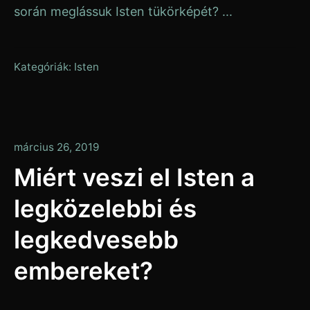
során meglássuk Isten tükörképét? ...
Kategóriák:
Isten
január
március 26, 2019
13,
Miért veszi el Isten a
2020
legközelebbi és
legkedvesebb
embereket?