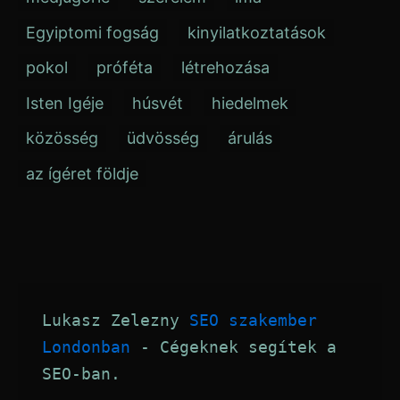
Egyiptomi fogság
kinyilatkoztatások
pokol
próféta
létrehozása
Isten Igéje
húsvét
hiedelmek
közösség
üdvösség
árulás
az ígéret földje
Lukasz Zelezny 
SEO szakember 
Londonban
 - Cégeknek segítek a 
SEO-ban.