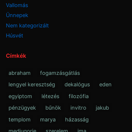
Vallomás
Ünnepek
Nem kategorizált
Húsvét
Címkék
abraham
fogamzásgátlás
lengyel keresztség
dekalógus
eden
egyiptom
létezés
filozófia
pénzügyek
bűnök
invitro
jakub
templom
marya
házasság
medjugorie
szerelem
ima