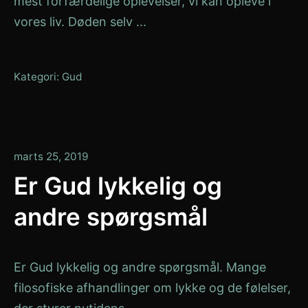
mest forfærdelige oplevelser, vi kan opleve i
vores liv. Døden selv ...
Kategori:
Gud
januar
marts 25, 2019
13,
Er Gud lykkelig og
2020
andre spørgsmål
Er Gud lykkelig og andre spørgsmål. Mange
filosofiske afhandlinger om lykke og de følelser,