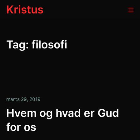
Gå
Kristus
Mo
til
indhold
Tag:
filosofi
januar
marts 29, 2019
13,
Hvem og hvad er Gud
2020
for os