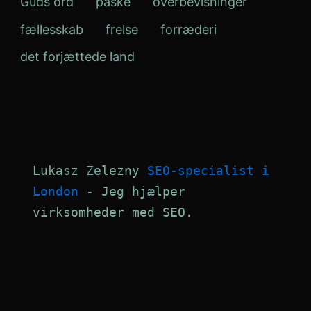
Guds ord
påske
overbevisninger
fællesskab
frelse
forræderi
det forjættede land
Lukasz Zelezny 
SEO-specialist i 
London
 - Jeg hjælper 
virksomheder med SEO.