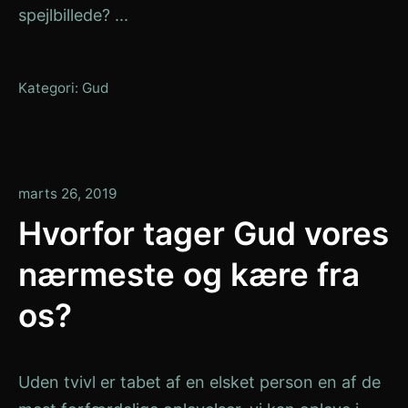
spejlbillede? ...
Kategori:
Gud
januar
marts 26, 2019
13,
Hvorfor tager Gud vores
2020
nærmeste og kære fra
os?
Uden tvivl er tabet af en elsket person en af de