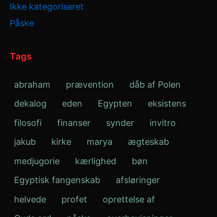
Ikke kategoriseret
Påske
Tags
abraham
prævention
dåb af Polen
dekalog
eden
Egypten
eksistens
filosofi
finanser
synder
invitro
jakub
kirke
marya
ægteskab
medjugorie
kærlighed
bøn
Egyptisk fangenskab
afsløringer
helvede
profet
oprettelse af