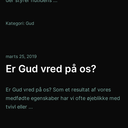
der styrer nutidens ...
Kategori:
Gud
januar
marts 25, 2019
13,
Er Gud vred på os?
2020
Er Gud vred på os? Som et resultat af vores
medfødte egenskaber har vi ofte øjeblikke med
tvivl eller ...