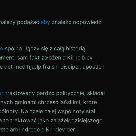
 należy podążać
aby
znaleźć odpowiedź
zo
spójna i łączy się z całą historią
ament, sam fakt założenia
Kirke
blev
 det med hjælp fra sin discipel, apostlen
ar
traktowany bardzo politycznie, składał
anych gminami chrześcijańskimi, które
ólnoty. Na czele całej wspólnoty stał
 to traktować jako zalążek dzisiejszego
ørste århundrede e.Kr. blev der i