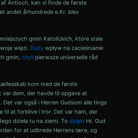
e af
Antioch
, kan vi finde de første
 det andet århundrede e.Kr. blev
mniejszych gmin Katolickich, które stale
woje więzi.
Duży
wpływ na zacieśnianie
ch gmin,
czyli
pierwsze
universelle råd
ællesskab kom med de første
var dem, der havde til opgave at
. Det var også i Herren
Gud
som alle tings
 til at forblive i
tror
. Det var ham, der
ego dzieła tu na ziemi. To
dzięki
Hr.
Gud
erden for at udbrede Herrens lære, og