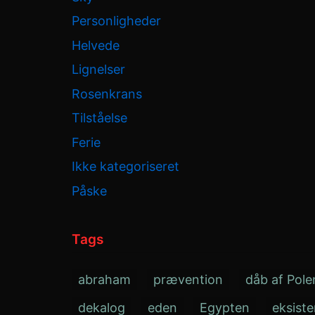
Personligheder
Helvede
Lignelser
Rosenkrans
Tilståelse
Ferie
Ikke kategoriseret
Påske
Tags
abraham
prævention
dåb af Pole
dekalog
eden
Egypten
eksist