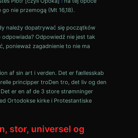
steś Piotr [czyli Opoka]
i
na tej opoce
 go nie przemogą (Mt 16,18).
dy należy dopatrywać się początków
o odpowiada? Odpowiedź nie jest tak
, ponieważ zagadnienie to nie ma
on af sin art i verden. Det er
fællesskab
relle principper
tro
Den tro, det liv og den
 Det er en af de 3 store strømninger
med
Ortodokse kirke
i
Protestantiske
n, stor, universel og