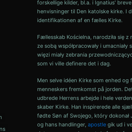
forskellige kilder, bl.a. i Ignatius' brev
henvisninger til
Den katolske kirke
. I
identifikationen af en fælles
Kirke
.
Fællesskab
Kościelna, narodziła się z 
ze sobą współpracowały i umacniały s
więzi miały zebrania przewodniczący
som vi ville definere det i dag.
Men selve idéen
Kirke
som enhed og f
menneskers fremkomst på jorden. Det 
udbrede Herrens arbejde i hele verden
skaber
Kirke
. Han inspirerede alle sjæle
fødte
Søn af
Swojego, który dokonał J
n
og hans handlinger,
apostle
gik ud i v
ens