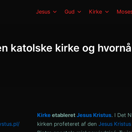
Jesus
Gud
Kirke
Mose
 katolske kirke og hvornå
Kirke
etableret
Jesus
Kristus
. I Det
stus.pl/
kirken profeteret af den
Jesus
Kristus