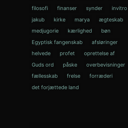
filosofi
finanser
synder
invitro
jakub
kirke
marya
ægteskab
medjugorie
kærlighed
bøn
Egyptisk fangenskab
afsløringer
helvede
profet
oprettelse af
Guds ord
påske
overbevisninger
fællesskab
frelse
forræderi
det forjættede land