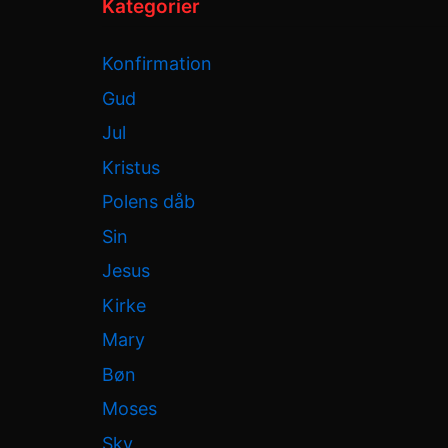
Kategorier
Konfirmation
Gud
Jul
Kristus
Polens dåb
Sin
Jesus
Kirke
Mary
Bøn
Moses
Sky