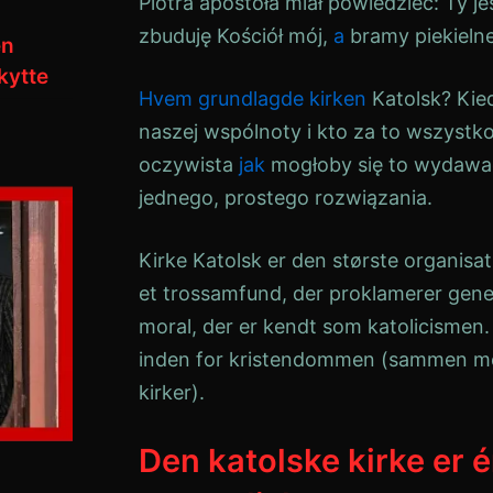
Piotra apostoła miał powiedzieć: Ty je
zbuduję Kościół mój,
a
bramy piekielne
en
kytte
Hvem grundlagde kirken
Katolsk
? Kie
naszej wspólnoty i kto za to wszystk
oczywista
jak
mogłoby się to wydawać
jednego, prostego rozwiązania.
Kirke
Katolsk
er den største organisati
et trossamfund, der proklamerer gene
moral, der er kendt som katolicismen.
inden for kristendommen (sammen 
kirker
).
Den katolske kirke er é