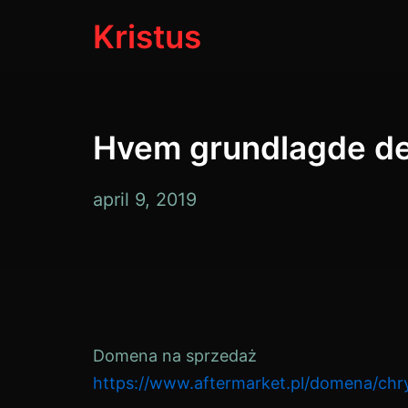
Gå
Kristus
til
indhold
Hvem grundlagde den
2.
april 9, 2019
januar,
2020
Domena na sprzedaż
https://www.aftermarket.pl/domena/chry