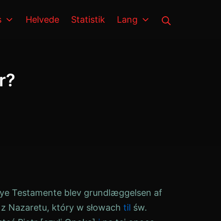
Søg på
s
Helvede
Statistik
Lang
r?
 Nye Testamente blev grundlæggelsen af
z Nazaretu, który w słowach
til
św.