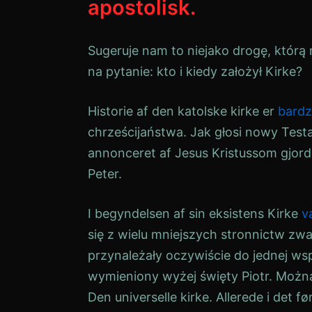
apostolisk.
Sugeruje nam to niejako drogę, którą
na pytanie: kto i kiedy założył
Kirke
?
Historie
af den katolske kirke
er
bard
chrześcijaństwa. Jak głosi nowy Test
annonceret af
Jesus
Kristus
som gjorde
Peter.
I begyndelsen af sin eksistens
Kirke
v
się z wielu mniejszych stronnictw zw
przynależały oczywiście do jednej wsp
wymieniony wyżej święty Piotr. Można
Den universelle kirke
. Allerede i det f