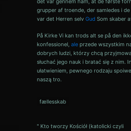
det var gennem ham, at de første form
grupper af troende, der samledes i de 
var det Herren selv
Gud
Som skaber af
På
Kirke
Vi kan trods alt se på den i
konfessionel
,
ale
przede wszystkim na
dobrych ludzi, którzy chcą przyjmow
słuchać jego nauk i bratać się z nim. 
ułatwieniem, pewnego rodzaju spoiw
naszą
tro
.
fællesskab
Indlægsnavigation
" Kto tworzy Kościół (katolicki czyli