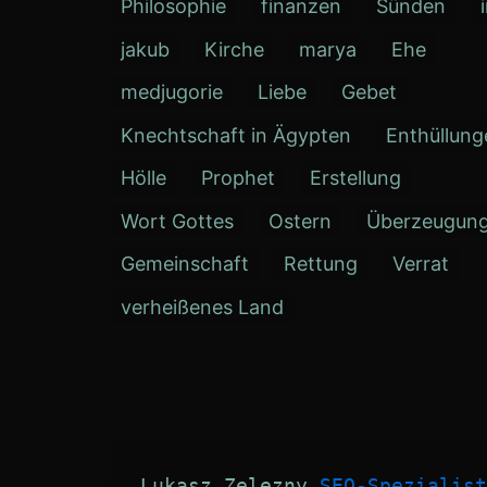
Philosophie
finanzen
Sünden
jakub
Kirche
marya
Ehe
medjugorie
Liebe
Gebet
Knechtschaft in Ägypten
Enthüllung
Hölle
Prophet
Erstellung
Wort Gottes
Ostern
Überzeugun
Gemeinschaft
Rettung
Verrat
verheißenes Land
Lukasz Zelezny 
SEO-Spezialist