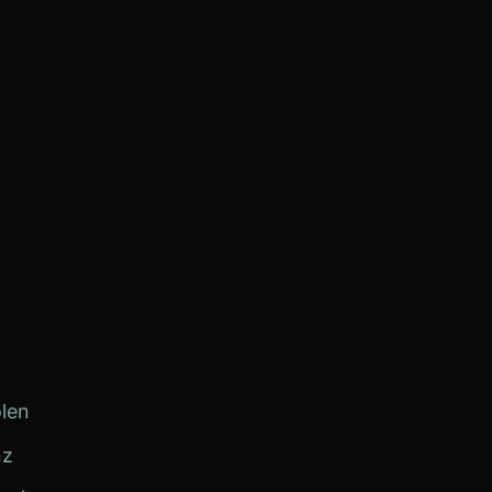
len
nz