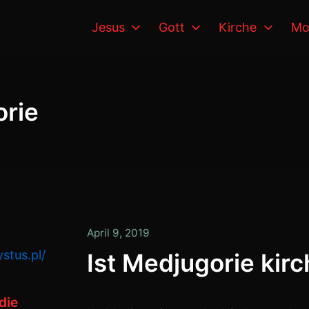
Jesus
Gott
Kirche
Mo
rie
April
April 9, 2019
9,
stus.pl/
Ist Medjugorie kirc
2019
die