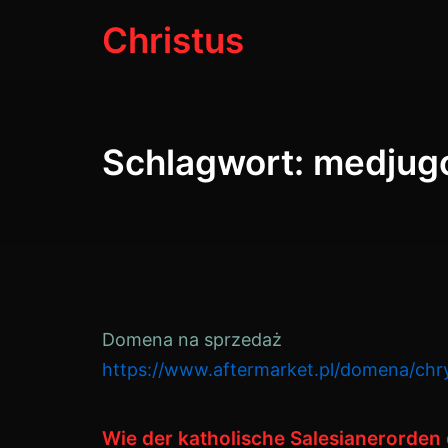
Zum
Christus
Inhalt
springen
Schlagwort:
medjugo
Domena na sprzedaż
https://www.aftermarket.pl/domena/chry
Wie der katholische Salesianerorden 