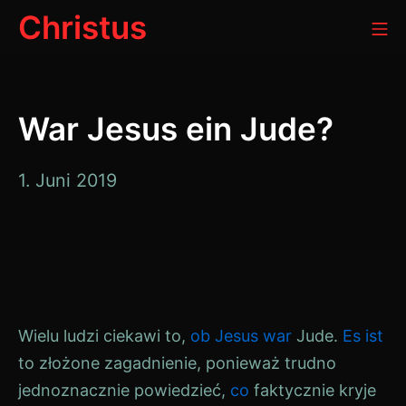
Zum
Christus
Mo
Inhalt
springen
War Jesus ein Jude?
März
1. Juni 2019
30,
2020
Wielu ludzi ciekawi to,
ob
Jesus
war
Jude
.
Es ist
to złożone zagadnienie, ponieważ trudno
jednoznacznie powiedzieć,
co
faktycznie kryje