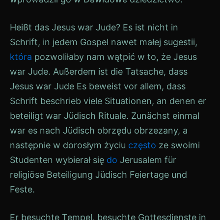
Heißt das
Jesus
war
Jude
? Es ist nicht in
Schrift
, in jedem
Gospel
nawet małej sugestii,
która
pozwoliłaby nam wątpić w to, że
Jesus
war
Jude
. Außerdem ist die Tatsache, dass
Jesus
war
Jude
Es beweist vor allem, dass
Schrift
beschrieb viele Situationen, an denen er
beteiligt war
Jüdisch
Rituale. Zunächst einmal
war es nach
Jüdisch
obrzędu obrzezany, a
następnie w dorosłym życiu
często
ze swoimi
Studenten
wybierał się
do
Jerusalem
für
religiöse Beteiligung
Jüdisch
Feiertage und
Feste.
Er besuchte Tempel, besuchte Gottesdienste in