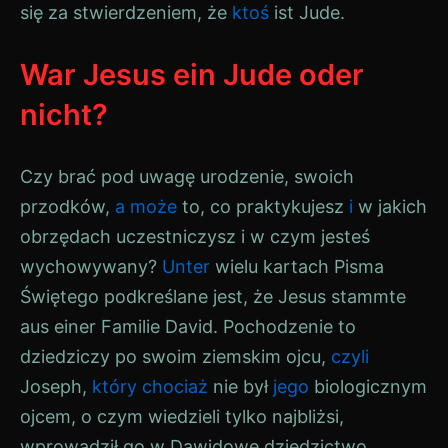
się za stwierdzeniem, że
ktoś
ist
Jude
.
War Jesus ein Jude oder
nicht?
Czy brać pod uwagę urodzenie, swoich
przodków,
a
może
to, co praktykujesz
i
w jakich
obrzędach uczestniczysz i w czym jesteś
wychowywany?
Unter
wielu kartach Pisma
Świętego podkreślane jest, że
Jesus
stammte
aus einer Familie
David
. Pochodzenie to
dziedziczy po swoim ziemskim ojcu,
czyli
Joseph
,
który
chociaż
nie był
jego
biologicznym
ojcem, o czym wiedzieli tylko najbliżsi,
wprowadził go w Dawidowe dziedzictwo.