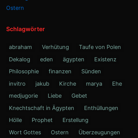
Ostern
Schlagwörter
abraham
Verhütung
Taufe von Polen
Dekalog
eden
ägypten
Existenz
Philosophie
finanzen
Sünden
invitro
jakub
Kirche
marya
Ehe
medjugorie
Liebe
Gebet
Knechtschaft in Ägypten
Enthüllungen
Hölle
Prophet
Erstellung
Wort Gottes
Ostern
Überzeugungen