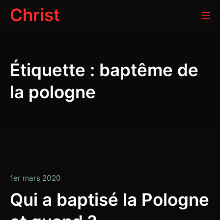
Aller
Christ
Me
au
contenu
Étiquette :
baptême de
la pologne
2
1er mars 2020
mars
Qui a baptisé la Pologne
2020