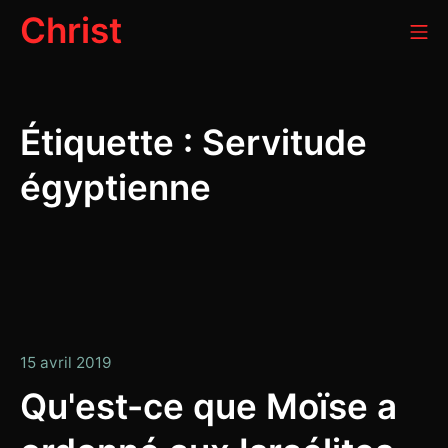
Aller
Christ
Me
au
contenu
Étiquette :
Servitude
égyptienne
15
15 avril 2019
avril
Qu'est-ce que Moïse a
2019