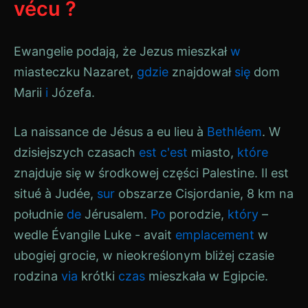
vécu ?
Ewangelie podają, że Jezus mieszkał
w
miasteczku Nazaret,
gdzie
znajdował
się
dom
Marii
i
Józefa.
La naissance de Jésus a eu lieu à
Bethléem
. W
dzisiejszych czasach
est
c'est
miasto,
które
znajduje się w środkowej części
Palestine
. Il est
situé à
Judée
,
sur
obszarze
Cisjordanie
, 8 km na
południe
de
Jérusalem
.
Po
porodzie,
który
–
wedle
Évangile
Luke
- avait
emplacement
w
ubogiej grocie, w nieokreślonym bliżej czasie
rodzina
via
krótki
czas
mieszkała w Egipcie.