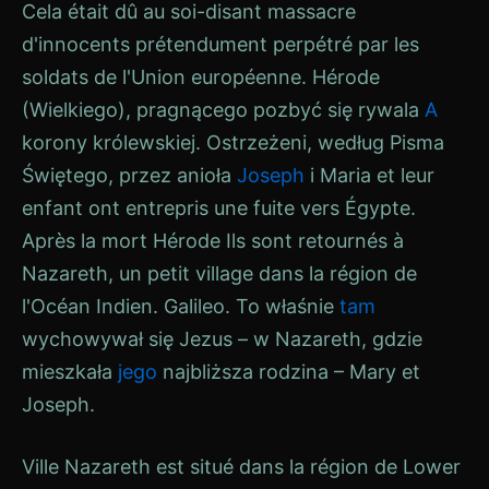
Cela était dû au soi-disant massacre
d'innocents prétendument perpétré par les
soldats de l'Union européenne.
Hérode
(Wielkiego), pragnącego pozbyć się rywala
A
korony królewskiej. Ostrzeżeni, według Pisma
Świętego, przez anioła
Joseph
i
Maria
et leur
enfant ont entrepris une fuite vers
Égypte
.
Après la mort
Hérode
Ils sont retournés à
Nazareth, un petit village dans la région de
l'Océan Indien.
Galileo
. To właśnie
tam
wychowywał się Jezus – w
Nazareth
, gdzie
mieszkała
jego
najbliższa rodzina –
Mary
et
Joseph
.
Ville
Nazareth
est situé dans la région de Lower