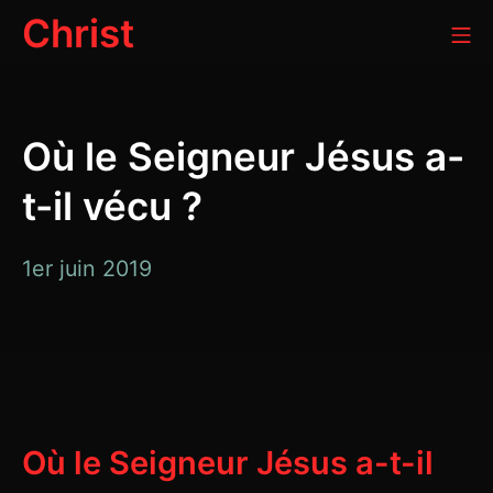
Aller
Christ
Me
au
contenu
Où le Seigneur Jésus a-
t-il vécu ?
26
1er juin 2019
avril
2020
Où le Seigneur Jésus a-t-il