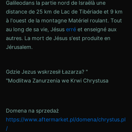
Galileo
dans la partie nord de
Israël
à une
distance de 25 km de
Lac de Tibériade
et 9 km
à l'ouest de la montagne
Matériel roulant
. Tout
au long de sa vie, Jésus
erré
et enseigné aux
autres. La mort de Jésus s'est produite en
Jérusalem
.
Navigation
Gdzie Jezus wskrzesił Łazarza? "
"Modlitwa Zanurzenia we Krwi Chrystusa
de
l’article
Domena na sprzedaż
https://www.aftermarket.pl/domena/chrystus.pl
/