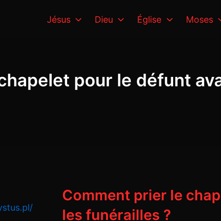
Jésus
Dieu
Église
Moses
chapelet pour le défunt avan
Comment prier le chape
stus.pl/
les funérailles ?