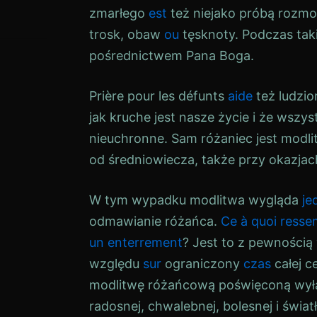
zmarłego
est
też niejako próbą rozm
trosk, obaw
ou
tęsknoty. Podczas tak
pośrednictwem Pana Boga.
Prière pour les défunts
aide
też ludzi
jak kruche jest nasze życie i że wszy
nieuchronne. Sam różaniec jest modl
od średniowiecza, także przy okazjac
W tym wypadku modlitwa wygląda
je
odmawianie różańca.
Ce à quoi resse
un enterrement
? Jest to z pewnością
względu
sur
ograniczony
czas
całej c
modlitwę różańcową poświęconą wyłąc
radosnej, chwalebnej, bolesnej i świat