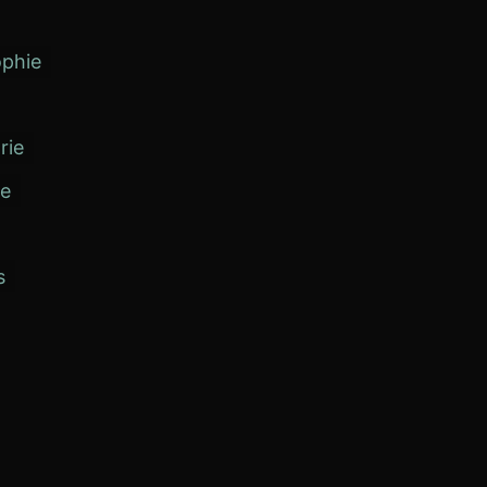
ophie
rie
ne
s