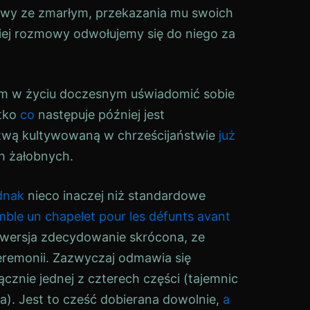
owy ze zmarłym, przekazania mu swoich
iej rozmowy odwołujemy się do niego za
om w życiu doczesnym uświadomić sobie
stko
co
następuje później jest
itwą kultywowaną w chrześcijaństwie
już
h żałobnych.
dnak
nieco inaczej niż standardowe
mble un chapelet pour les défunts avant
 wersja zdecydowanie skrócona, ze
eremonii. Zazwyczaj odmawia się
znie jednej z czterech części (tajemnic
ła). Jest to cześć dobierana dowolnie,
a