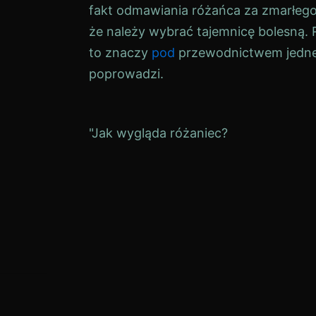
fakt odmawiania różańca za zmarłe
że należy wybrać tajemnicę bolesną.
to znaczy
pod
przewodnictwem jednej
poprowadzi.
Navigation
"Jak wygląda różaniec?
de
l’article