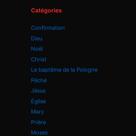
Catégories
Confirmation
Dieu
Noël
Christ
Le baptême de la Pologne
Péché
Jésus
Église
Mary
Prière
Moses