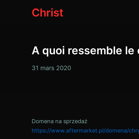
Aller
Christ
au
contenu
A quoi ressemble le 
26
31 mars 2020
avril
2020
Domena na sprzedaż
https://www.aftermarket.pl/domena/chry