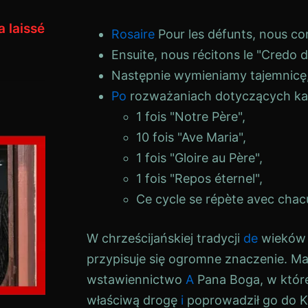
 laissé
Rosaire
Pour les défunts, nous com
Ensuite, nous récitons le "Credo d
Następnie wymieniamy tajemnicę
Po
rozważaniach dotyczących ka
1 fois "Notre Père",
10 fois "Ave Maria",
1 fois "Gloire au Père",
1 fois "Repos éternel",
Ce cycle se répète avec chac
W chrześcijańskiej tradycji
de
wieków m
przypisuje się ogromne znaczenie. M
wstawiennictwo
A
Pana Boga, w któr
właściwą drogę
i
poprowadził go do K