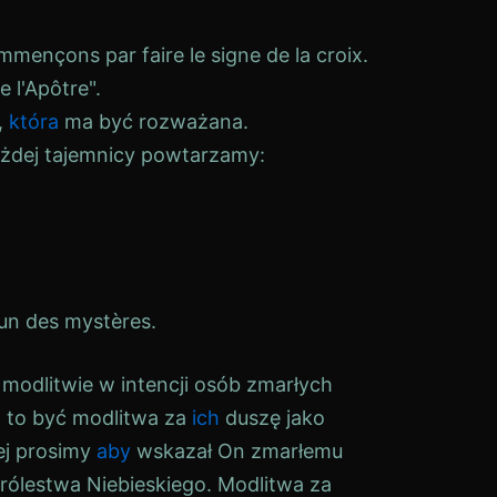
mençons par faire le signe de la croix.
e l'Apôtre".
,
która
ma być rozważana.
żdej tajemnicy powtarzamy:
un des mystères.
odlitwie w intencji osób zmarłych
a to być modlitwa za
ich
duszę jako
ej prosimy
aby
wskazał On zmarłemu
rólestwa Niebieskiego. Modlitwa za