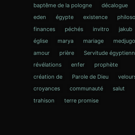
baptême de la pologne
décalogue
eden
égypte
existence
philos
finances
péchés
invitro
jakub
église
marya
mariage
medjugo
amour
prière
Servitude égyptien
révélations
enfer
prophète
création de
Parole de Dieu
velour
croyances
communauté
salut
trahison
terre promise