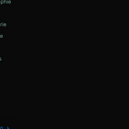
ophie
rie
ne
s
O à 