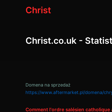
Aller
Christ
au
contenu
Christ.co.uk - Stati
Domena na sprzedaż
https://www.aftermarket.pl/domena/chry
Comment l'ordre salésien catholique a