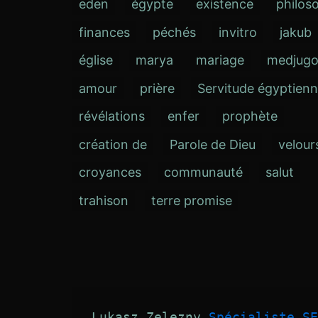
eden
égypte
existence
philos
finances
péchés
invitro
jakub
église
marya
mariage
medjugo
amour
prière
Servitude égyptien
révélations
enfer
prophète
création de
Parole de Dieu
velour
croyances
communauté
salut
trahison
terre promise
Lukasz Zelezny 
Spécialiste SE