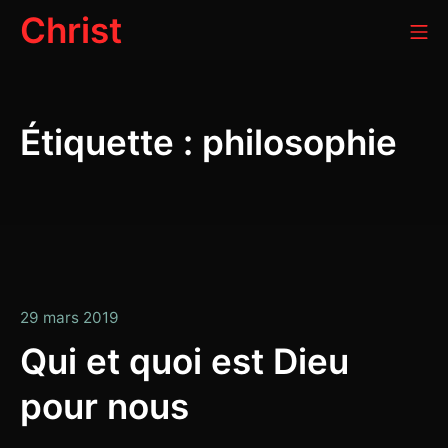
Aller
Christ
Me
au
contenu
Étiquette :
philosophie
13
29 mars 2019
janvier
Qui et quoi est Dieu
2020
pour nous