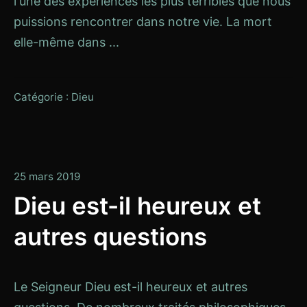
l'une des expériences les plus terribles que nous
puissions rencontrer dans notre vie. La mort
elle-même dans ...
Catégorie :
Dieu
13
25 mars 2019
janvier
Dieu est-il heureux et
2020
autres questions
Le Seigneur Dieu est-il heureux et autres