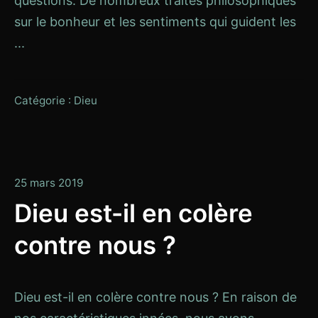
questions. De nombreux traités philosophiques
sur le bonheur et les sentiments qui guident les
...
Catégorie :
Dieu
13
25 mars 2019
janvier
Dieu est-il en colère
2020
contre nous ?
Dieu est-il en colère contre nous ? En raison de