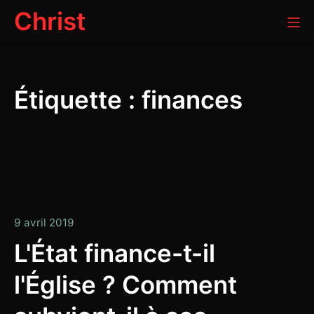
Aller
Christ
Me
au
contenu
Étiquette :
finances
9
9 avril 2019
avril
L'État finance-t-il
2019
l'Église ? Comment