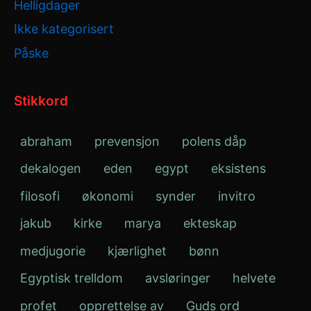
Helligdager
Ikke kategorisert
Påske
Stikkord
abraham
prevensjon
polens dåp
dekalogen
eden
egypt
eksistens
filosofi
økonomi
synder
invitro
jakub
kirke
marya
ekteskap
medjugorie
kjærlighet
bønn
Egyptisk trelldom
avsløringer
helvete
profet
opprettelse av
Guds ord