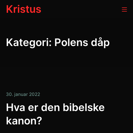
Gå
Kristus
Mo
til
innhold
Kategori:
Polens dåp
30.
30. januar 2022
januar
Hva er den bibelske
2022
kanon?