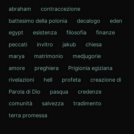
abraham
contraccezione
battesimo della polonia
decalogo
eden
egypt
esistenza
filosofia
finanze
peccati
invitro
jakub
chiesa
marya
matrimonio
medjugorie
amore
preghiera
Prigionia egiziana
rivelazioni
hell
profeta
creazione di
Parola di Dio
pasqua
credenze
comunità
salvezza
tradimento
terra promessa