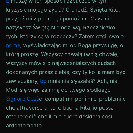
È
muszę w ten sposób rozpaczać w tym
kryzysie mojego życia? O chodź, Święta Rito,
przyjdź mi z pomocą i pomóż mi. Czyż nie
nazywasz Świętą Niemożliwą, Rzeczniczko
tych, którzy są w rozpaczy? Zatem czcij swoje
nome
, wyświadczając mi od Boga przysługę, o
którą proszę. Wszyscy chwalą twoją chwałę,
wszyscy mówią o najwspanialszych cudach
dokonanych przez ciebie, czy tylko ja mam być
zawiedziony,
bo
mnie nie słyszałeś? Ach, nie!
Módl się więc za mną do twego słodkiego
Signore Gesù
di compatirmi per i miei problemi e
che attraverso di te, o buona Rita, io possa
ottenere ciò che il mio cuore desidera così
ardentemente.