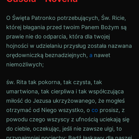
O Święta Patronko potrzebujących, Św. Ricie,
której błagania przed twoim Panem Bożym są
prawie nie do odparcia, która dla twojej
hojności w udzielaniu przysług została nazwana
orędowniczką beznadziejnych,
a
nawet
niemożliwych;
św. Rita tak pokorna, tak czysta, tak
umartwiona, tak cierpliwa i tak współczująca
miłość do Jezusa ukrzyżowanego, że mogłeś
otrzymać od Niego wszystko, o
co
prosisz, z
powodu czego wszyscy z ufnością uciekają się
do ciebie, oczekując, jeśli nie zawsze ulgi, to
przynajmniej pociechy; Bądź łaskawy dla naszej