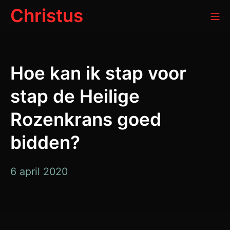
Meteen
Christus
Mo
naar
de
inhoud
Hoe kan ik stap voor
stap de Heilige
Rozenkrans goed
bidden?
12
6 april 2020
december
2021