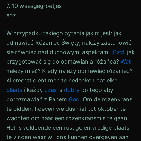
7. 10 weesgegroetjes
enz.
W przypadku takiego pytania jakim jest: jak
odmawiać Różaniec Święty, należy zastanowić
się również nad duchowymi aspektami.
Czyli
jak
przygotować się do odmawiania różańca?
Wat
należy mieć? Kiedy należy odmawiać różaniec?
Allereerst dient men te bedenken dat elke
plaats
i każdy
czas
is
dobry
do tego aby
porozmawiać z Panem
God
. Om de rozenkrans
te bidden, hoeven we dus niet tot oktober te
wachten om naar een rozenkransmis te gaan.
Het is voldoende een rustige en vredige plaats
te vinden waar wij ons kunnen overgeven aan