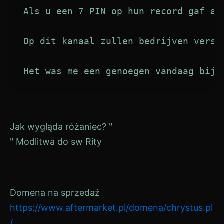
Als u een 7 PIN op hun record gaf al
Op dit kanaal zullen bedrijven versc
Het was me een genoegen vandaag bij 
Berichtnavigatie
Jak wygląda różaniec? "
" Modlitwa do sw Rity
Domena na sprzedaż
https://www.aftermarket.pl/domena/chrystus.pl
/