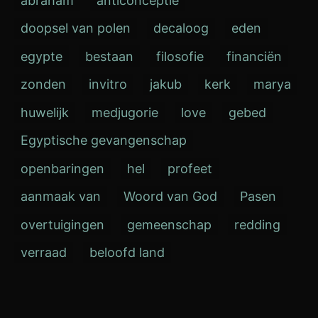
abraham
anticonceptie
doopsel van polen
decaloog
eden
egypte
bestaan
filosofie
financiën
zonden
invitro
jakub
kerk
marya
huwelijk
medjugorie
love
gebed
Egyptische gevangenschap
openbaringen
hel
profeet
aanmaak van
Woord van God
Pasen
overtuigingen
gemeenschap
redding
verraad
beloofd land