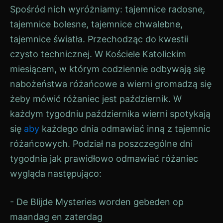
Spośród nich wyróżniamy: tajemnice radosne,
tajemnice bolesne, tajemnice chwalebne,
tajemnice światła. Przechodząc do kwestii
czysto technicznej. W Kościele Katolickim
miesiącem, w którym codziennie odbywają się
nabożeństwa różańcowe a wierni gromadzą się
żeby mówić różaniec jest październik. W
każdym tygodniu października wierni spotykają
się
aby
każdego dnia odmawiać inną z tajemnic
różańcowych. Podział na poszczególne dni
tygodnia jak prawidłowo odmawiać różaniec
wygląda następująco:
- De Blijde Mysteries worden gebeden op
maandag en zaterdag