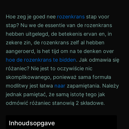
Hoe zeg je goed nee
rozenkrans
stap voor
stap? Nu we de essentie van de rozenkrans
hebben uitgelegd, de betekenis ervan en, in
zekere zin, de rozenkrans zelf al hebben
aangeroerd, is het tijd om na te denken over
hoe de rozenkrans te bidden
. Jak odmawia się
różaniec? Nie jest to oczywiście nic
skomplikowanego, ponieważ sama formuła
modlitwy jest łatwa
naar
zapamiętania. Należy
jednak pamiętać, że samą istotę tego jak
odmówić różaniec stanowią 2 składowe.
Inhoudsopgave