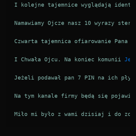
I kolejne tajemnice wyglądają identy
Namawiamy Ojcze nasz 10 wyrazy stero
Czwarta tajemnica ofiarowanie Pana J
I Chwała Ojcu. Na koniec komunii 
Jez
Jeżeli podawał pan 7 PIN na ich płyc
Na tym kanale firmy będą się pojawia
Miło mi było z wami dzisiaj i do zob