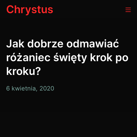
Przejdź
Chrystus
Me
do
treści
Jak dobrze odmawiać
różaniec święty krok po
kroku?
12
6 kwietnia, 2020
grudnia,
2021