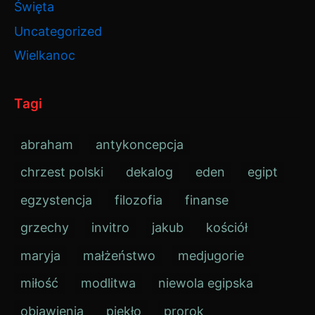
Święta
Uncategorized
Wielkanoc
Tagi
abraham
antykoncepcja
chrzest polski
dekalog
eden
egipt
egzystencja
filozofia
finanse
grzechy
invitro
jakub
kościół
maryja
małżeństwo
medjugorie
miłość
modlitwa
niewola egipska
objawienia
piekło
prorok