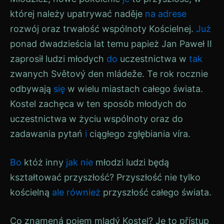
której należy upatrywać
naděje
na adrese
rozwój oraz trwałość wspólnoty Kościelnej.
Już
ponad dwadzieścia lat temu papież Jan Paweł II
zaprosił ludzi młodych
do
uczestnictwa w
tak
zwanych
Světový den mládeže
. Te rok rocznie
odbywają
się
w wielu miastach całego świata.
Kostel
zachęca w ten sposób młodych do
uczestnictwa w życiu wspólnoty oraz do
zadawania pytań
i
ciągłego zgłębiania
víra
.
Bo
któż inny
jak
nie
młodzi ludzi będą
kształtować przyszłość? Przyszłość nie tylko
kościelną
ale
również
przyszłość całego świata.
Co znamená pojem mladý
Kostel
? Je to přístup