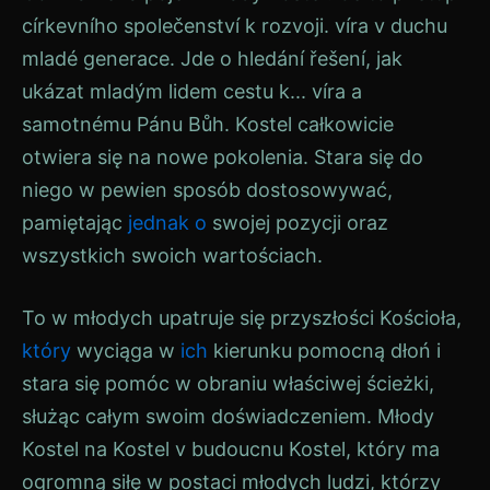
církevního společenství k rozvoji.
víra
v duchu
mladé generace. Jde o hledání řešení, jak
ukázat mladým lidem cestu k...
víra
a
samotnému Pánu
Bůh
.
Kostel
całkowicie
otwiera się na nowe pokolenia. Stara się do
niego w pewien sposób dostosowywać,
pamiętając
jednak
o
swojej pozycji oraz
wszystkich swoich wartościach.
To w młodych upatruje się przyszłości Kościoła,
który
wyciąga w
ich
kierunku pomocną dłoń i
stara się pomóc w obraniu właściwej ścieżki,
służąc całym swoim doświadczeniem. Młody
Kostel
na
Kostel
v budoucnu
Kostel
, który ma
ogromną siłę w postaci młodych ludzi, którzy