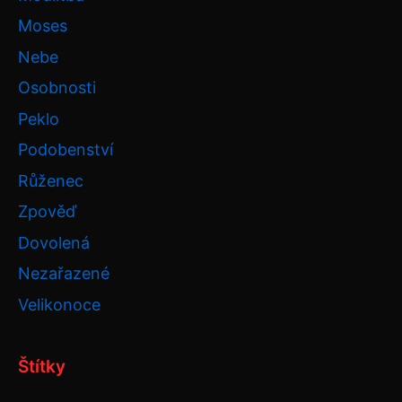
Moses
Nebe
Osobnosti
Peklo
Podobenství
Růženec
Zpověď
Dovolená
Nezařazené
Velikonoce
Štítky