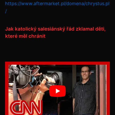
https://www.aftermarket.pl/domena/chrystus.pl
/
Jak katolický salesiánský řád zklamal děti,
které měl chránit