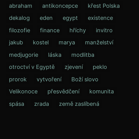
abraham
antikoncepce
křest Polska
dekalog
eden
egypt
existence
filozofie
finance
hříchy
invitro
jakub
kostel
marya
manželství
medjugorie
láska
modlitba
otroctví v Egyptě
zjevení
peklo
prorok
vytvoření
Boží slovo
Velikonoce
přesvědčení
komunita
spása
zrada
země zaslíbená