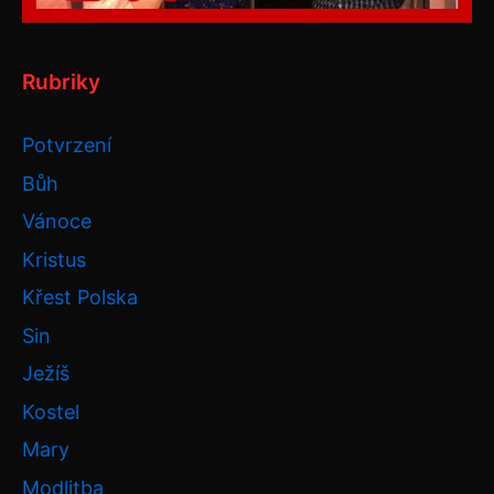
Rubriky
Potvrzení
Bůh
Vánoce
Kristus
Křest Polska
Sin
Ježíš
Kostel
Mary
Modlitba