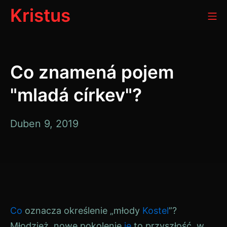
Přeskočit
Kristus
Mo
na
obsah
Co znamená pojem
"mladá církev"?
Duben 9, 2019
Co
oznacza określenie „młody
Kostel
”?
Młodzież, nowe pokolenie
je
to przyszłość, w