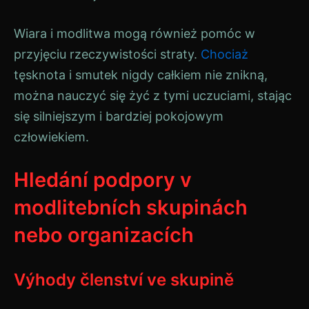
Wiara i modlitwa mogą również pomóc w
przyjęciu rzeczywistości straty.
Chociaż
tęsknota i smutek nigdy całkiem nie znikną,
można nauczyć się żyć z tymi uczuciami, stając
się silniejszym i bardziej pokojowym
człowiekiem.
Hledání podpory v
modlitebních skupinách
nebo organizacích
Výhody členství ve skupině