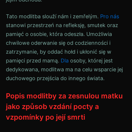
Tato modlitba slouží nám i zemřelým.
Pro nás
stanowi przestrzeń na refleksję, smutek oraz
pamięć o osobie, która odeszła. Umożliwia
chwilowe oderwanie się od codzienności i
zatrzymanie, by oddać hołd i ukłonić się w
pamięci przed mamą.
Dla
osoby, której jest
dedykowana, modlitwa ma na celu wsparcie jej
duchowego przejścia do innego świata.
Popis modlitby za zesnulou matku
jako způsob vzdání pocty a
vzpomínky po její smrti