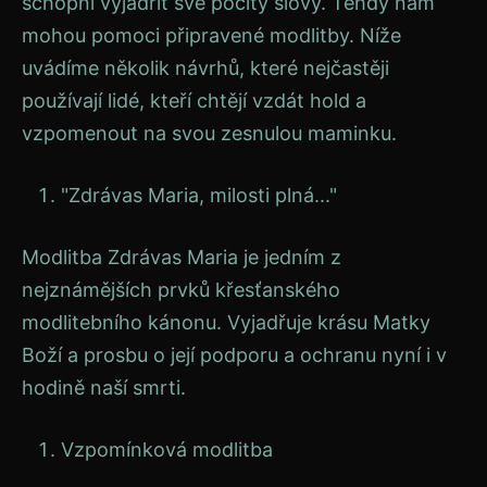
schopni vyjádřit své pocity slovy. Tehdy nám
mohou pomoci připravené modlitby. Níže
uvádíme několik návrhů, které nejčastěji
používají lidé, kteří chtějí vzdát hold a
vzpomenout na svou zesnulou maminku.
"Zdrávas Maria, milosti plná..."
Modlitba Zdrávas Maria je jedním z
nejznámějších prvků křesťanského
modlitebního kánonu. Vyjadřuje krásu Matky
Boží a prosbu o její podporu a ochranu nyní i v
hodině naší smrti.
Vzpomínková modlitba