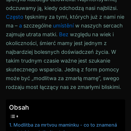
odczuwamy ją, kiedy odchodzą nasi najbliżsi.
Często
tęsknimy za tymi, których już z nami nie
ma –
a
szczególne
umístění
w naszych sercach
zajmuje utrata matki.
Bez
względu na wiek i
okoliczności, śmierć mamy jest jednym z
najbardziej bolesnych doświadczeń życia. W
takim trudnym czasie ważne jest szukanie
skutecznego wsparcia. Jedną z form pomocy
może być „modlitwa za zmarłą mamę”, swego
rodzaju most łączący nas ze zmarłymi bliskimi.
Obsah
Modlitba za mrtvou maminku - co to znamená