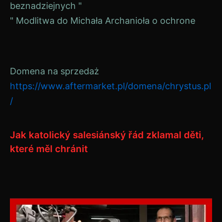
beznadziejnych "
pro
" Modlitwa do Michała Archanioła o ochrone
příspěvek
Domena na sprzedaż
https://www.aftermarket.pl/domena/chrystus.pl
/
Jak katolický salesiánský řád zklamal děti,
které měl chránit