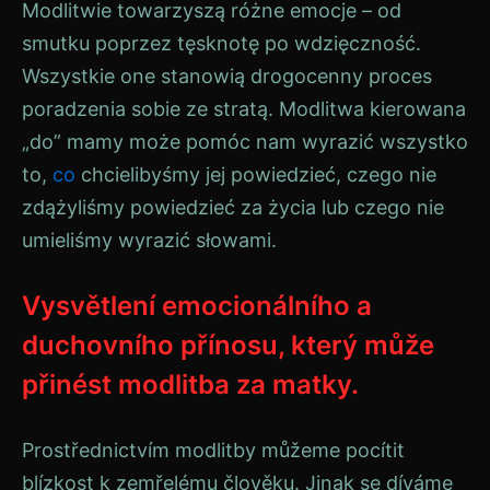
Modlitwie towarzyszą różne emocje – od
smutku poprzez tęsknotę po wdzięczność.
Wszystkie one stanowią drogocenny proces
poradzenia sobie ze stratą. Modlitwa kierowana
„do” mamy może pomóc nam wyrazić wszystko
to,
co
chcielibyśmy jej powiedzieć, czego nie
zdążyliśmy powiedzieć za życia lub czego nie
umieliśmy wyrazić słowami.
Vysvětlení emocionálního a
duchovního přínosu, který může
přinést modlitba za matky.
Prostřednictvím modlitby můžeme pocítit
blízkost k zemřelému člověku. Jinak se díváme