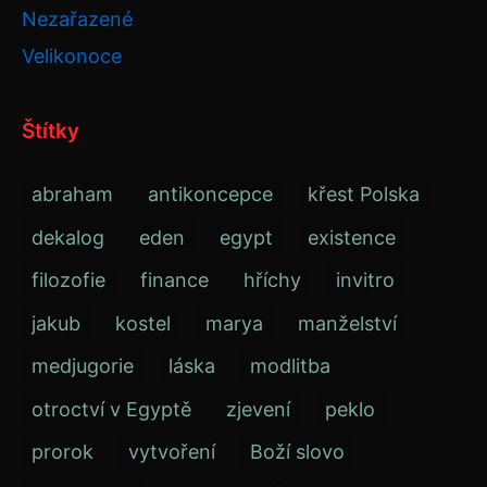
Nezařazené
Velikonoce
Štítky
abraham
antikoncepce
křest Polska
dekalog
eden
egypt
existence
filozofie
finance
hříchy
invitro
jakub
kostel
marya
manželství
medjugorie
láska
modlitba
otroctví v Egyptě
zjevení
peklo
prorok
vytvoření
Boží slovo