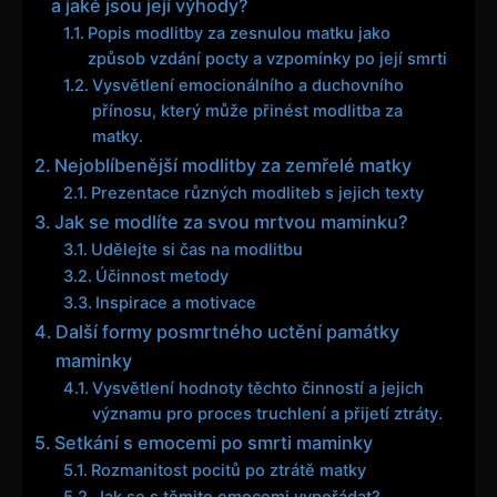
a jaké jsou její výhody?
Popis modlitby za zesnulou matku jako
způsob vzdání pocty a vzpomínky po její smrti
Vysvětlení emocionálního a duchovního
přínosu, který může přinést modlitba za
matky.
Nejoblíbenější modlitby za zemřelé matky
Prezentace různých modliteb s jejich texty
Jak se modlíte za svou mrtvou maminku?
Udělejte si čas na modlitbu
Účinnost metody
Inspirace a motivace
Další formy posmrtného uctění památky
maminky
Vysvětlení hodnoty těchto činností a jejich
významu pro proces truchlení a přijetí ztráty.
Setkání s emocemi po smrti maminky
Rozmanitost pocitů po ztrátě matky
Jak se s těmito emocemi vypořádat?