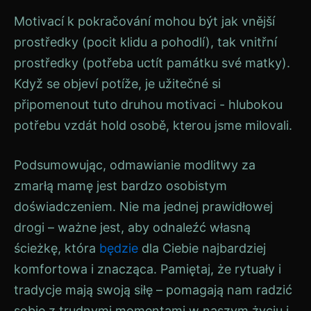
Motivací k pokračování mohou být jak vnější
prostředky (pocit klidu a pohodlí), tak vnitřní
prostředky (potřeba uctít památku své matky).
Když se objeví potíže, je užitečné si
připomenout tuto druhou motivaci - hlubokou
potřebu vzdát hold osobě, kterou jsme milovali.
Podsumowując, odmawianie modlitwy za
zmarłą mamę jest bardzo osobistym
doświadczeniem. Nie ma jednej prawidłowej
drogi – ważne jest, aby odnaleźć własną
ścieżkę, która
będzie
dla Ciebie najbardziej
komfortowa i znacząca. Pamiętaj, że rytuały i
tradycje mają swoją siłę – pomagają nam radzić
sobie z trudnymi momentami w naszym życiu i