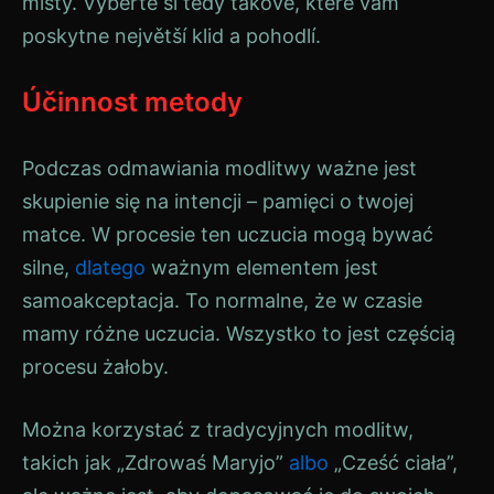
místy. Vyberte si tedy takové, které vám
poskytne největší klid a pohodlí.
Účinnost metody
Podczas odmawiania modlitwy ważne jest
skupienie się na intencji – pamięci o twojej
matce. W procesie ten uczucia mogą bywać
silne,
dlatego
ważnym elementem jest
samoakceptacja. To normalne, że w czasie
mamy różne uczucia. Wszystko to jest częścią
procesu żałoby.
Można korzystać z tradycyjnych modlitw,
takich jak „Zdrowaś Maryjo”
albo
„Cześć ciała”,