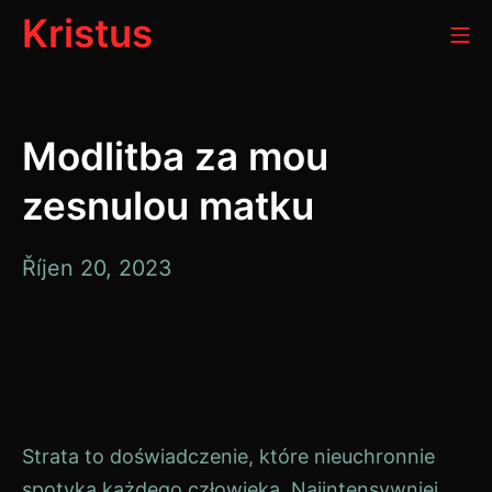
Přeskočit
Kristus
Mo
na
obsah
Modlitba za mou
zesnulou matku
Říjen
Říjen 20, 2023
20,
2023
Strata to doświadczenie, które nieuchronnie
spotyka każdego człowieka. Najintensywniej